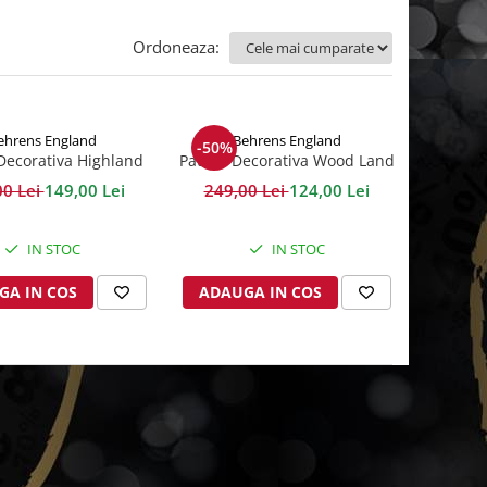
Ordoneaza:
ehrens England
Behrens England
-50%
 Decorativa Highland
Patura Decorativa Wood Land
80x130x10 cm
Grey
00 Lei
149,00 Lei
249,00 Lei
124,00 Lei
IN STOC
IN STOC
GA IN COS
ADAUGA IN COS