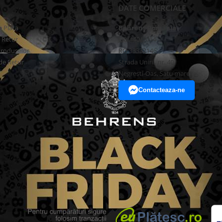
DATE COMERCIALE
 Plata
Behrens Romania
e Retur
J30/440/2014
Produselor
RO 33332146
de Retur
Strada Unirii, nr. 40
Negresti-Oas, Satu mare
Contacteaza-ne