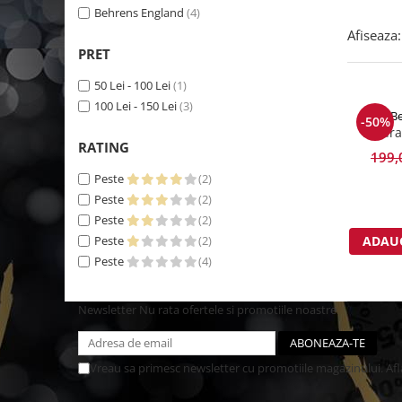
Behrens England
(4)
Afiseaza:
PRET
50 Lei - 100 Lei
(1)
100 Lei - 150 Lei
(3)
Be
-50%
Patura
RATING
199,
Peste
(2)
Peste
(2)
Peste
(2)
Peste
(2)
ADAUG
Peste
(4)
Newsletter
Nu rata ofertele si promotiile noastre
Vreau sa primesc newsletter cu promotiile magazinului. Af