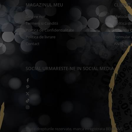
MAGAZINUL MEU
CLIENTI
Despre noi
Metode de
Termeni si Conditii
Politica d
Politica de Confidentialitate
Garantia 
Politica de livrare
Formular 
Contact
ANPC
SOCIAL
URMARESTE-NE IN SOCIAL MEDIA
Toate drepturile rezervate, marca inregistrata BEHRENS.