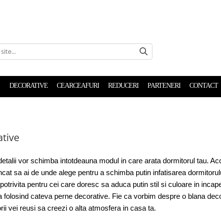
DECORATIVE
CEARCEAFURI
REDUCERI
PARTENERI
CONTACT
tive
detalii vor schimba intotdeauna modul in care arata dormitorul tau. Acc
incat sa ai de unde alege pentru a schimba putin infatisarea dormitorul
 potrivita pentru cei care doresc sa aduca putin stil si culoare in inca
folosind cateva perne decorative. Fie ca vorbim despre o blana decora
ii vei reusi sa creezi o alta atmosfera in casa ta.