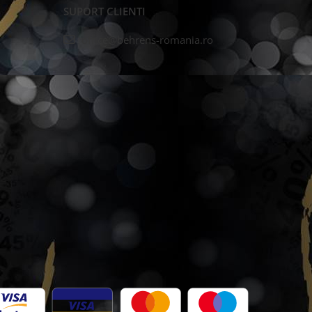
SUPORT CLIENTI
office@behrens-romania.ro