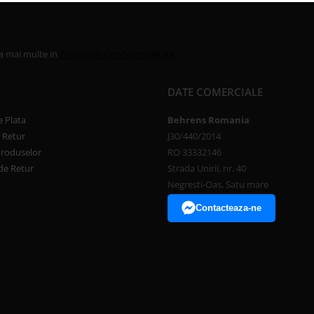
la mai multe in
Politica de Confidentialitate
DATE COMERCIALE
 Plata
Behrens Romania
e Retur
J30/440/2014
Produselor
RO 33332146
de Retur
Strada Unirii, nr. 40
Negresti-Oas, Satu mare
Contacteaza-ne