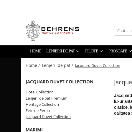
LENJERII DE PAT
PILOTE
PROSOAPE
Behrens Be Collection
Foss Flakes
The Pure Linen Company
Hotel Collection
William Hunt 600GSM
Lenjerii de pat Premium
Zero Twist Collection
HOME
LENJERII DE PAT
PILOTE
PROSOAPE
Heritage Collection
Home /
Lenjerii de pat /
Jacquard Duvet Collection
Fete de Perna
Jacquard Duvet Collection
Jacqua
JACQUARD DUVET COLLECTION
Hotel Collection
Jacquard 
Lenjerii de pat Premium
luxuriant
Heritage Collection
clasice, 
Fete de Perna
calitatea
Jacquard Duvet Collection
MARIMI