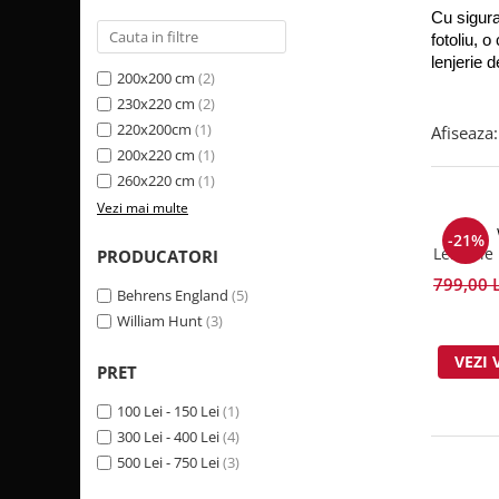
Cu siguran
fotoliu, o
lenjerie 
200x200 cm
(2)
230x220 cm
(2)
220x200cm
(1)
Afiseaza:
200x220 cm
(1)
260x220 cm
(1)
Vezi mai multe
-21%
Lenjerie pat Damas
PRODUCATORI
Hunt 
799,00 
Behrens England
(5)
William Hunt
(3)
VEZI 
PRET
100 Lei - 150 Lei
(1)
300 Lei - 400 Lei
(4)
500 Lei - 750 Lei
(3)