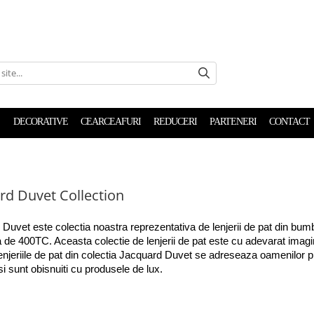
DECORATIVE
CEARCEAFURI
REDUCERI
PARTENERI
CONTACT
rd Duvet Collection
Duvet este colectia noastra reprezentativa de lenjerii de pat din bumb
a de 400TC. Aceasta colectie de lenjerii de pat este cu adevarat imaginea 
lenjeriile de pat din colectia Jacquard Duvet se adreseaza oamenilor pr
 si sunt obisnuiti cu produsele de lux.