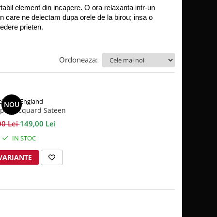
rtabil element din incapere. O ora relaxanta intr-un 
 in care ne delectam dupa orele de la birou; insa o 
redere prieten.
Ordoneaza:
ehrens England
NOU
 pat Jacquard Sateen
ipe Ivory 300TC
00 Lei
149,00 Lei
IN STOC
 VARIANTE