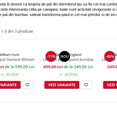
ta iti doresti ca lenjeria de pat din dormitorul tau sa fie cel mai confo
 carte interesanta citita pe canapea, toate sunt activitati revigorante si
de pat din bumbac satinat transforma patul in cel mai primitor si de inc
1-
3
din
3
produse
William Hunt
Behrens England
B
-11%
NOU
-40%
k William
Lenjerie pat Jaquard bumbac
Lenjerie
Rococo Jacquard
400TC Damask - Alb
Str
Lei
de la 599,00 Lei
499,00 Lei
de la 349,00 Lei
249,
IN STOC
IN STOC
VARIANTE
VEZI VARIANTE
VEZI