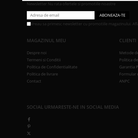
Newsletter
Nu rata ofertele si promotiile noastre
Vreau sa primesc newsletter cu promotiile magazinului. Af
MAGAZINUL MEU
CLIENTI
Despre noi
Metode de
Termeni si Conditii
Politica d
Politica de Confidentialitate
Garantia 
Politica de livrare
Formular 
Contact
ANPC
SOCIAL
URMARESTE-NE IN SOCIAL MEDIA