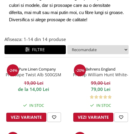
culori si modele, dar si prosoape care au o densitate 
diferita, mai mult sau mai putin moi, cu fibre lungi si groase. 
Diversifica si alege prosoape de calitate!
Afiseaza:
1-
14
din
14
produse
FILTRE
The Pure Linen Company
Behrens England
-24%
-20%
Prosoape Twist Alb 500GSM
Prosop William Hunt White-
Grey 600GSM
19,00 Lei
99,00 Lei
de la 14,00 Lei
79,00 Lei
IN STOC
IN STOC
VEZI VARIANTE
VEZI VARIANTE