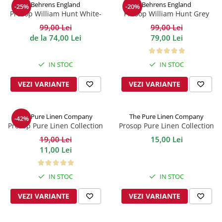
Behrens England
Behrens England
-25%
-20%
Prosop William Hunt White-
Prosop William Hunt Grey
Navy 600GSM
600GSM
99,00 Lei
99,00 Lei
de la 74,00 Lei
79,00 Lei
IN STOC
IN STOC
VEZI VARIANTE
VEZI VARIANTE
The Pure Linen Company
The Pure Linen Company
-42%
Prosop Pure Linen Collection
Prosop Pure Linen Collection
Aqua
Electric
19,00 Lei
15,00 Lei
11,00 Lei
IN STOC
IN STOC
VEZI VARIANTE
VEZI VARIANTE