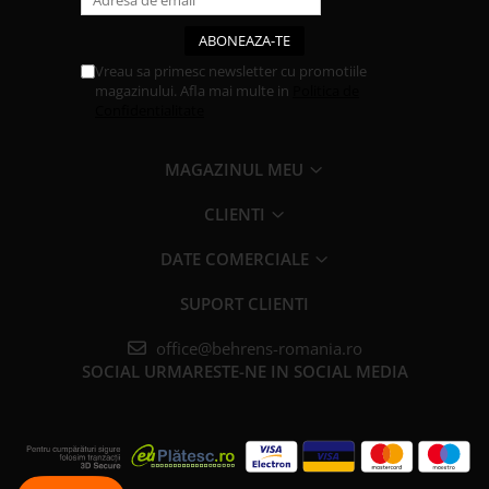
Vreau sa primesc newsletter cu promotiile
magazinului. Afla mai multe in
Politica de
Confidentialitate
MAGAZINUL MEU
CLIENTI
DATE COMERCIALE
SUPORT CLIENTI
office@behrens-romania.ro
SOCIAL
URMARESTE-NE IN SOCIAL MEDIA