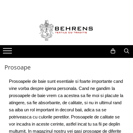
LENJERII DE PAT
PILOTE
PROSOAPE
Behrens Be Collection
Foss Flakes
The Pure Linen Company
Hotel Collection
William Hunt 600GSM
Lenjerii de pat Premium
Zero Twist Collection
Heritage Collection
Prosoape
Fete de Perna
Jacquard Duvet Collection
Prosoapele de baie sunt esentiale si foarte importante cand 
vine vorba despre igiena personala. Cand ne gandim la 
prosoapele de baie vrem ca acestea sa fie moi si placute la 
atingere, sa fie absorbante, de calitate, si nu in ultimul rand 
sa aiba un rol important in decorul baii, adica sa se 
potriveasca cu culorile peretilor. Prosoapele de calitate se 
vor incadra in aceste cerinte, astfel incat tu sa fii pe deplin 
multumit. In magazinul nostru vei gasi prosoape de diferite 