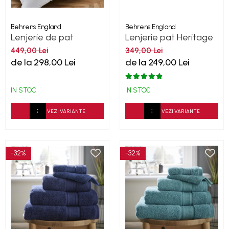
Behrens England
Behrens England
Lenjerie de pat
Lenjerie pat Heritage
Heritage Collection
Sateen Stripe Alb
449,00 Lei
349,00 Lei
Wide-Narrow 400TC
200TC
de la 298,00 Lei
de la 249,00 Lei
White Mocha
IN STOC
IN STOC
VEZI VARIANTE
VEZI VARIANTE
-32%
-32%