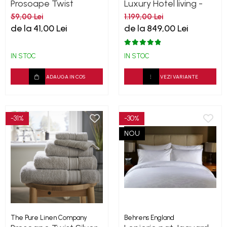
Prosoape Twist
Luxury Hotel living -
BlueBell 500GSM
Platinum 1000TC
59,00 Lei
1.199,00 Lei
de la 41,00 Lei
de la 849,00 Lei
IN STOC
IN STOC
ADAUGA IN COS
VEZI VARIANTE
-31%
-30%
NOU
The Pure Linen Company
Behrens England