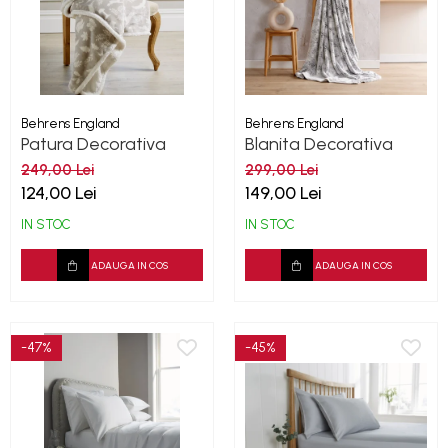
Behrens England
Behrens England
Patura Decorativa
Blanita Decorativa
Wood Land Grey
Highland 180x130x10
249,00 Lei
299,00 Lei
cm
124,00 Lei
149,00 Lei
IN STOC
IN STOC
ADAUGA IN COS
ADAUGA IN COS
-47%
-45%