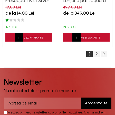
Prosoape Twist Silver
Lenjerie pat Jaquard
500GSM
bumbac 400TC
19,00 Lei
499,00 Lei
Damask - Alb
de la 14,00 Lei
de la 349,00 Lei
IN STOC
IN STOC
VEZI VARIANTE
VEZI VARIANTE
1
2
Newsletter
Nu rata ofertele si promotiile noastre
Vreau sa primesc newsletter cu promotiile magazinului. Afla mai multe in