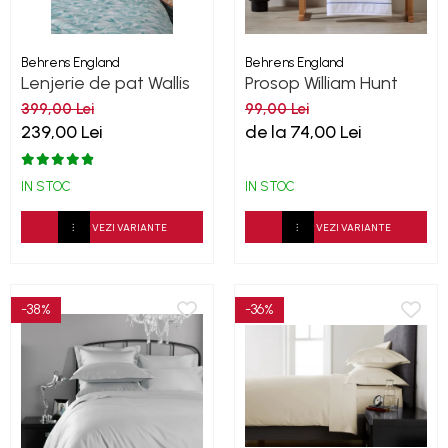
Behrens England
Behrens England
Lenjerie de pat Wallis
Prosop William Hunt
Young Hive Percale
White-Navy 600GSM
399,00 Lei
99,00 Lei
239,00 Lei
de la 74,00 Lei
IN STOC
IN STOC
VEZI VARIANTE
VEZI VARIANTE
-38%
-36%