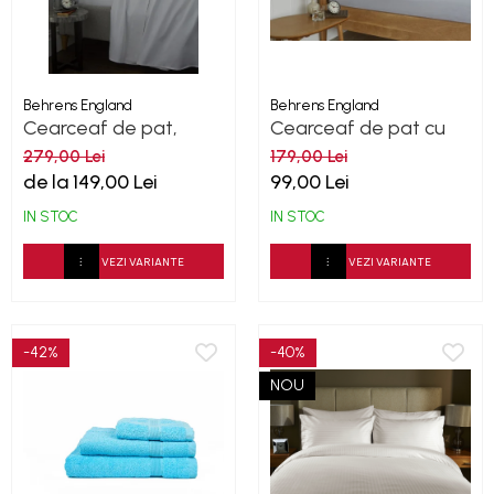
Behrens England
Behrens England
Cearceaf de pat,
Cearceaf de pat cu
Percale - Alb
elastic, 200TC - Grey
279,00 Lei
179,00 Lei
de la 149,00 Lei
99,00 Lei
IN STOC
IN STOC
VEZI VARIANTE
VEZI VARIANTE
-42%
-40%
NOU