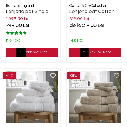
Behrens England
Cotton & Co Collection
Lenjerie pat Single
Lenjerie pat Cotton
Row - Duck EGG
Collection
1.099,00 Lei
319,00 Lei
800TC
749,00 Lei
de la 219,00 Lei
IN STOC
IN STOC
VEZI VARIANTE
ADAUGA IN COS
-31%
-31%