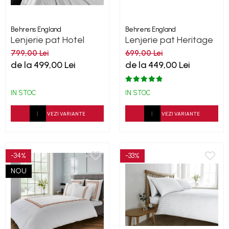
Behrens England
Behrens England
Lenjerie pat Hotel
Lenjerie pat Heritage
living -Ice Grey 600TC
Ivory Bumbac 600TC
799,00 Lei
699,00 Lei
de la 499,00 Lei
de la 449,00 Lei
IN STOC
IN STOC
VEZI VARIANTE
VEZI VARIANTE
-34%
-33%
NOU