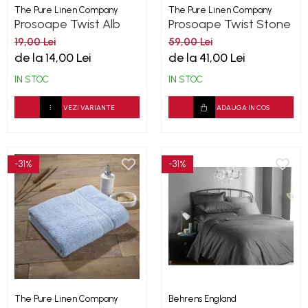
The Pure Linen Company
The Pure Linen Company
Prosoape Twist Alb
Prosoape Twist Stone
500GSM
500GSM
19,00 Lei
59,00 Lei
de la 14,00 Lei
de la 41,00 Lei
IN STOC
IN STOC
VEZI VARIANTE
ADAUGA IN COS
-31%
-31%
The Pure Linen Company
Behrens England