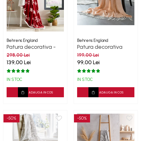
Behrens England
Behrens England
Patura decorativa -
Patura decorativa
Snow flakes
Peach Lifestyle
298,00 Lei
199,00 Lei
139,00 Lei
99,00 Lei
IN STOC
IN STOC
ADAUGA IN COS
ADAUGA IN COS
-50%
-50%