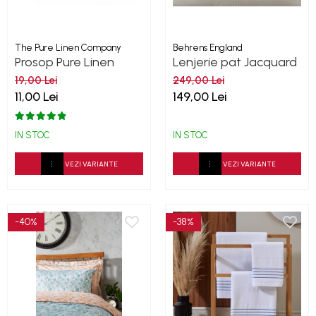
The Pure Linen Company
Behrens England
Prosop Pure Linen
Lenjerie pat Jacquard
Collection Aqua
Sateen Stripe Ivory
19,00 Lei
249,00 Lei
300TC
11,00 Lei
149,00 Lei
IN STOC
IN STOC
VEZI VARIANTE
VEZI VARIANTE
-40%
-38%