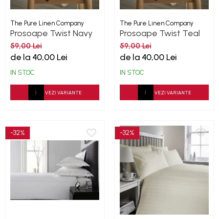
The Pure Linen Company
The Pure Linen Company
Prosoape Twist Navy
Prosoape Twist Teal
500GSM
500GSM
59,00 Lei
59,00 Lei
de la 40,00 Lei
de la 40,00 Lei
IN STOC
IN STOC
VEZI VARIANTE
VEZI VARIANTE
-32%
-32%