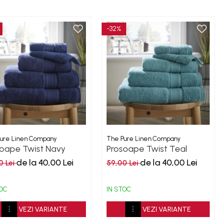
-32%
ure Linen Company
The Pure Linen Company
soape Twist Navy
Prosoape Twist Teal
0GSM
500GSM
de la 40,00 Lei
de la 40,00 Lei
0 Lei
59,00 Lei
TOC
IN STOC
VEZI VARIANTE
VEZI VARIANTE