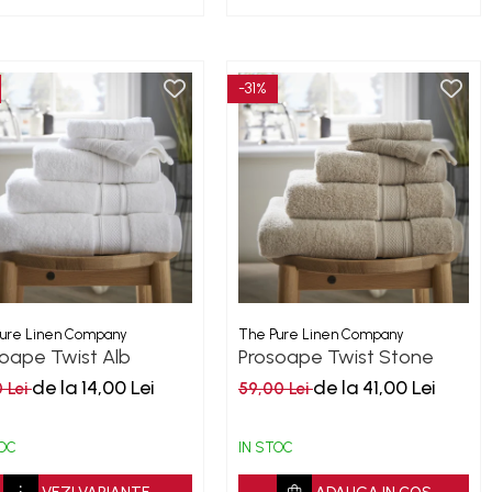
-31%
ure Linen Company
The Pure Linen Company
oape Twist Alb
Prosoape Twist Stone
0GSM
500GSM
de la 14,00 Lei
de la 41,00 Lei
0 Lei
59,00 Lei
TOC
IN STOC