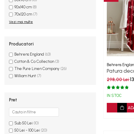
90x140 cm
(8)
70x120 cm
(7)
Vezi mai multe
Producatori
Behrens England
(63)
Cotton & Co Collection
(3)
Behrens Engla
The Pure Linen Company
(26)
Patura dec
William Hunt
(7)
flakes
1
298,00 Lei
IN STOC
Pret
AD
Sub 50 Lei
(10)
50 Lei - 100 Lei
(20)