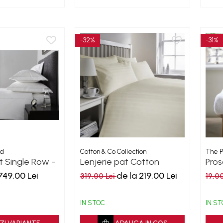
-32%
-31%
nd
Cotton & Co Collection
The P
t Single Row -
Lenjerie pat Cotton
Pros
800TC
Collection
50
749,00 Lei
de la 219,00 Lei
319,00 Lei
19,0
IN STOC
IN S