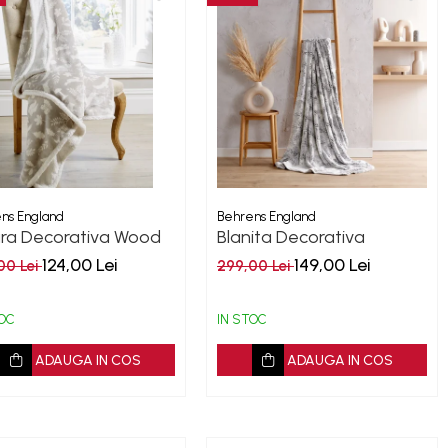
ns England
Behrens England
ura Decorativa Wood
Blanita Decorativa
d Grey
Highland 180x130x10 cm
124,00 Lei
149,00 Lei
00 Lei
299,00 Lei
TOC
IN STOC
ADAUGA IN COS
ADAUGA IN COS