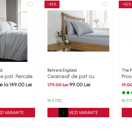
-45%
-42%
nd
Behrens England
The P
e pat, Percale
Cearceaf de pat cu
Pros
elastic, 200TC - Grey
Coll
e la 149,00 Lei
99,00 Lei
179,00 Lei
19,0
IN STOC
IN S
ZI VARIANTE
VEZI VARIANTE