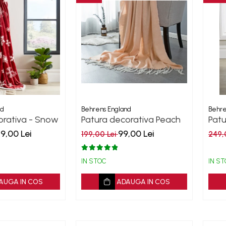
nd
Behrens England
Behre
orativa - Snow
Patura decorativa Peach
Pat
Lifestyle
Lan
39,00 Lei
99,00 Lei
199,00 Lei
249,
IN STOC
IN S
AUGA IN COS
ADAUGA IN COS