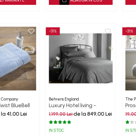
ZI VARIANTE
ADAUGA IN COS
-31%
-31%
n Company
Behrens England
The P
ist BlueBell
Luxury Hotel living -
Pros
Platinum 1000TC
50
la 41,00 Lei
de la 849,00 Lei
1.199,00 Lei
19,0
IN STOC
IN S