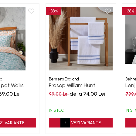
-38%
-38%
nd
Behrens England
Behre
 pat Wallis
Prosop William Hunt
Lenj
 Percale
White-Navy 600GSM
Ice
39,00 Lei
de la 74,00 Lei
99,00 Lei
799,
IN STOC
IN S
ZI VARIANTE
VEZI VARIANTE