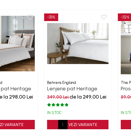
-33%
-32%
nd
Behrens England
The P
 pat Heritage
Lenjerie pat Heritage
Pro
 Wide-Narrow
Sateen Stripe Alb 200TC
50
e la 298,00 Lei
de la 249,00 Lei
349,00 Lei
59,0
te Mocha
IN STOC
IN S
ZI VARIANTE
VEZI VARIANTE