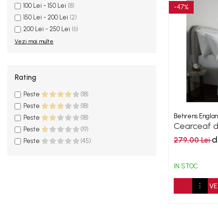
100 Lei - 150 Lei
(8)
-47%
150 Lei - 200 Lei
(2)
200 Lei - 250 Lei
(6)
Vezi mai multe
Rating
Peste
(18)
Peste
(18)
Behrens Engla
Peste
(18)
Cearceaf d
Peste
(19)
- Alb
d
279,00 Lei
Peste
(45)
IN STOC
VE