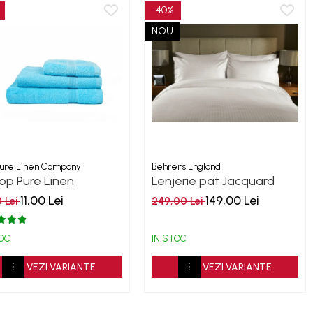
-40%
NOU
ure Linen Company
Behrens England
op Pure Linen
Lenjerie pat Jacquard
ection Aqua
Sateen Stripe Ivory
11,00 Lei
149,00 Lei
0 Lei
249,00 Lei
300TC
TOC
IN STOC
VEZI VARIANTE
VEZI VARIANTE