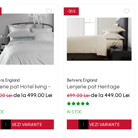
-36%
ns England
Behrens England
erie pat Hotel living -
Lenjerie pat Heritage
 Grey 600TC
Ivory Bumbac 600TC
de la 499,00 Lei
de la 449,00 Lei
00 Lei
699,00 Lei
TOC
IN STOC
VEZI VARIANTE
VEZI VARIANTE