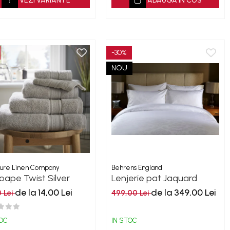
VEZI VARIANTE
ADAUGA IN COS
-30%
NOU
ure Linen Company
Behrens England
oape Twist Silver
Lenjerie pat Jaquard
0GSM
bumbac 400TC Damask -
de la 14,00 Lei
de la 349,00 Lei
0 Lei
499,00 Lei
Alb
TOC
IN STOC