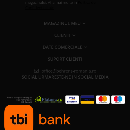
magazinului. Afla mai multe in
Politica de
Confidentialitate
MAGAZINUL MEU
CLIENTI
DATE COMERCIALE
SUPORT CLIENTI
office@behrens-romania.ro
SOCIAL
URMARESTE-NE IN SOCIAL MEDIA