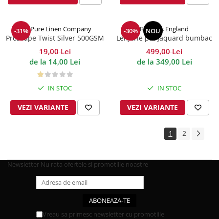
The Pure Linen Company
Behrens England
-31%
-30%
NOU
Prosoape Twist Silver 500GSM
Lenjerie pat Jaquard bumbac
400TC Damask - Alb
19,00 Lei
499,00 Lei
de la 14,00 Lei
de la 349,00 Lei
IN STOC
IN STOC
VEZI VARIANTE
VEZI VARIANTE
1
2
Newsletter
Nu rata ofertele si promotiile noastre
Vreau sa primesc newsletter cu promotiile