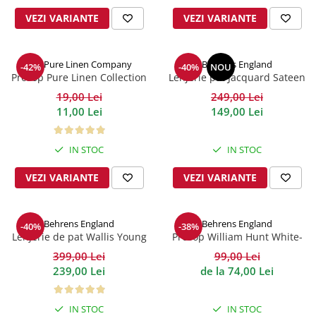
VEZI VARIANTE
VEZI VARIANTE
The Pure Linen Company
Behrens England
-42%
-40%
NOU
Prosop Pure Linen Collection
Lenjerie pat Jacquard Sateen
Aqua
Stripe Ivory 300TC
19,00 Lei
249,00 Lei
11,00 Lei
149,00 Lei
IN STOC
IN STOC
VEZI VARIANTE
VEZI VARIANTE
Behrens England
Behrens England
-40%
-38%
Lenjerie de pat Wallis Young
Prosop William Hunt White-
Hive Percale
Navy 600GSM
399,00 Lei
99,00 Lei
239,00 Lei
de la 74,00 Lei
IN STOC
IN STOC