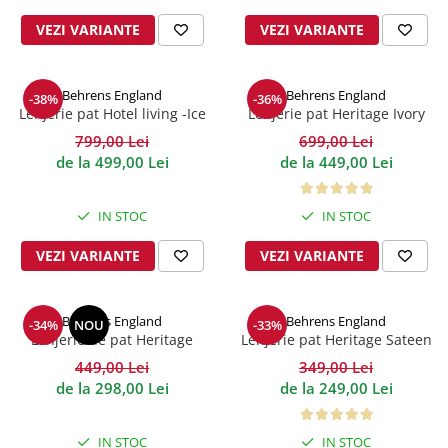
VEZI VARIANTE
VEZI VARIANTE
Behrens England
Behrens England
-38%
-36%
Lenjerie pat Hotel living -Ice
Lenjerie pat Heritage Ivory
Grey 600TC
Bumbac 600TC
799,00 Lei
699,00 Lei
de la 499,00 Lei
de la 449,00 Lei
IN STOC
IN STOC
VEZI VARIANTE
VEZI VARIANTE
Behrens England
Behrens England
-34%
NOU
-33%
Lenjerie de pat Heritage
Lenjerie pat Heritage Sateen
Collection Wide-Narrow 400TC
Stripe Alb 200TC
449,00 Lei
349,00 Lei
White Mocha
de la 298,00 Lei
de la 249,00 Lei
IN STOC
IN STOC