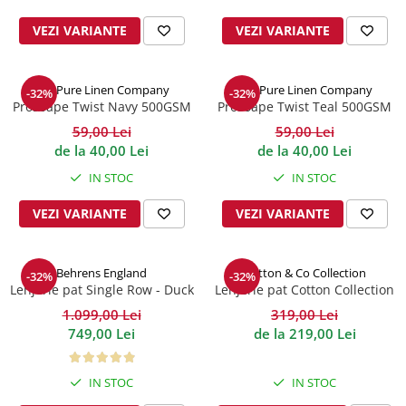
VEZI VARIANTE
VEZI VARIANTE
The Pure Linen Company
The Pure Linen Company
-32%
-32%
Prosoape Twist Navy 500GSM
Prosoape Twist Teal 500GSM
59,00 Lei
59,00 Lei
de la 40,00 Lei
de la 40,00 Lei
IN STOC
IN STOC
VEZI VARIANTE
VEZI VARIANTE
Behrens England
Cotton & Co Collection
-32%
-32%
Lenjerie pat Single Row - Duck
Lenjerie pat Cotton Collection
EGG 800TC
1.099,00 Lei
319,00 Lei
749,00 Lei
de la 219,00 Lei
IN STOC
IN STOC