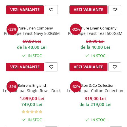
VEZI VARIANTE
VEZI VARIANTE
The Pure Linen Company
The Pure Linen Company
-32%
-32%
Prosoape Twist Navy 500GSM
Prosoape Twist Teal 500GSM
59,00 Lei
59,00 Lei
de la 40,00 Lei
de la 40,00 Lei
IN STOC
IN STOC
VEZI VARIANTE
VEZI VARIANTE
Behrens England
Cotton & Co Collection
-32%
-32%
Lenjerie pat Single Row - Duck
Lenjerie pat Cotton Collection
EGG 800TC
1.099,00 Lei
319,00 Lei
749,00 Lei
de la 219,00 Lei
IN STOC
IN STOC