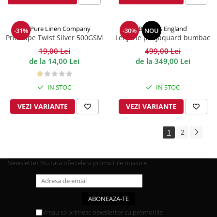
The Pure Linen Company
Behrens England
-31%
-30%
NOU
Prosoape Twist Silver 500GSM
Lenjerie pat Jaquard bumbac
400TC Damask - Alb
19,00 Lei
499,00 Lei
de la 14,00 Lei
de la 349,00 Lei
IN STOC
IN STOC
VEZI VARIANTE
VEZI VARIANTE
1
2
Newsletter
Nu rata ofertele si promotiile noastre
Vreau sa primesc newsletter cu promotiile