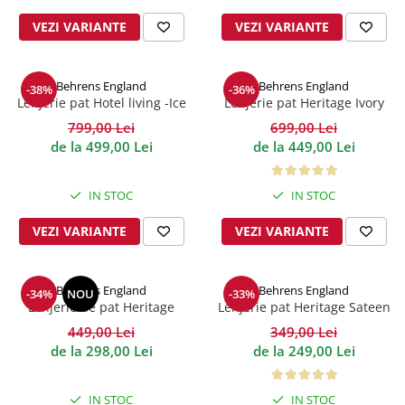
VEZI VARIANTE
VEZI VARIANTE
Behrens England
Behrens England
-38%
-36%
Lenjerie pat Hotel living -Ice
Lenjerie pat Heritage Ivory
Grey 600TC
Bumbac 600TC
799,00 Lei
699,00 Lei
de la 499,00 Lei
de la 449,00 Lei
IN STOC
IN STOC
VEZI VARIANTE
VEZI VARIANTE
Behrens England
Behrens England
-34%
NOU
-33%
Lenjerie de pat Heritage
Lenjerie pat Heritage Sateen
Collection Wide-Narrow 400TC
Stripe Alb 200TC
449,00 Lei
349,00 Lei
White Mocha
de la 298,00 Lei
de la 249,00 Lei
IN STOC
IN STOC