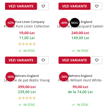
VEZI VARIANTE
VEZI VARIANTE
The Pure Linen Company
Behrens England
-42%
-40%
NOU
Prosop Pure Linen Collection
Lenjerie pat Jacquard Sateen
Aqua
Stripe Ivory 300TC
19,00 Lei
249,00 Lei
11,00 Lei
149,00 Lei
IN STOC
IN STOC
VEZI VARIANTE
VEZI VARIANTE
Behrens England
Behrens England
-40%
-38%
Lenjerie de pat Wallis Young
Prosop William Hunt White-
Hive Percale
Navy 600GSM
399,00 Lei
99,00 Lei
239,00 Lei
de la 74,00 Lei
IN STOC
IN STOC