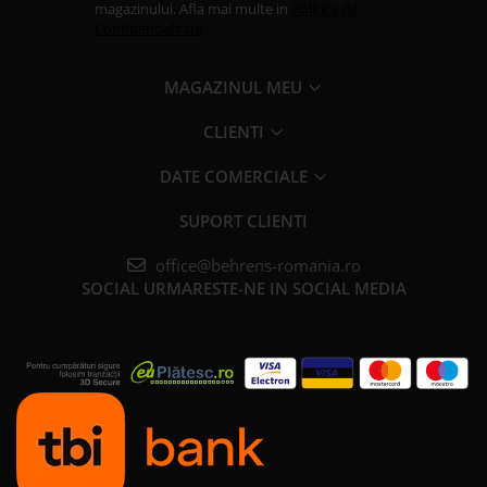
magazinului. Afla mai multe in
Politica de
Confidentialitate
MAGAZINUL MEU
CLIENTI
DATE COMERCIALE
SUPORT CLIENTI
office@behrens-romania.ro
SOCIAL
URMARESTE-NE IN SOCIAL MEDIA