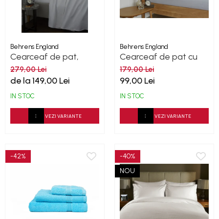
Behrens England
Behrens England
Cearceaf de pat,
Cearceaf de pat cu
Percale - Alb
elastic, 200TC - Grey
279,00 Lei
179,00 Lei
de la 149,00 Lei
99,00 Lei
IN STOC
IN STOC
VEZI VARIANTE
VEZI VARIANTE
-42%
-40%
NOU