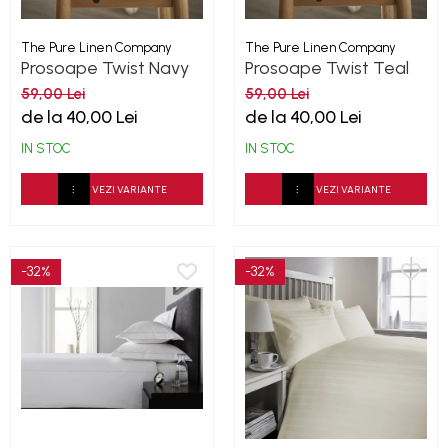
The Pure Linen Company
The Pure Linen Company
Prosoape Twist Navy
Prosoape Twist Teal
500GSM
500GSM
59,00 Lei
59,00 Lei
de la 40,00 Lei
de la 40,00 Lei
IN STOC
IN STOC
VEZI VARIANTE
VEZI VARIANTE
-32%
-32%