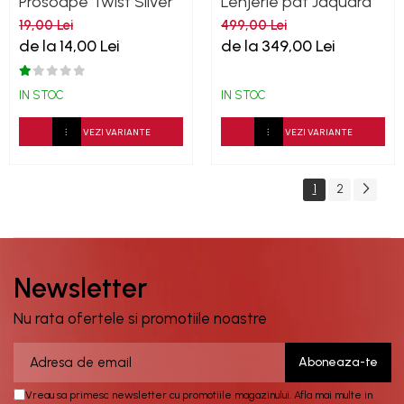
Prosoape Twist Silver
Lenjerie pat Jaquard
500GSM
bumbac 400TC
19,00 Lei
499,00 Lei
Damask - Alb
de la 14,00 Lei
de la 349,00 Lei
IN STOC
IN STOC
VEZI VARIANTE
VEZI VARIANTE
1
2
Newsletter
Nu rata ofertele si promotiile noastre
Vreau sa primesc newsletter cu promotiile magazinului. Afla mai multe in