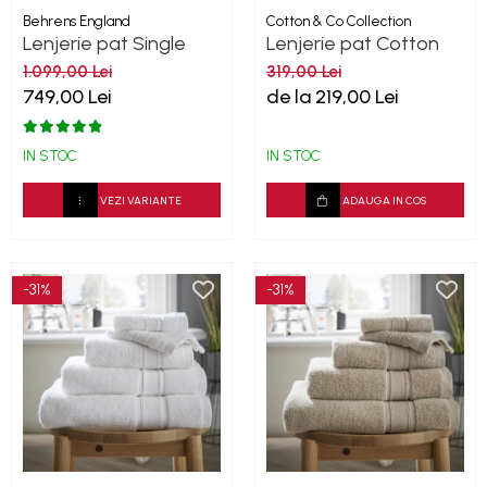
Behrens England
Cotton & Co Collection
Lenjerie pat Single
Lenjerie pat Cotton
Row - Duck EGG
Collection
1.099,00 Lei
319,00 Lei
800TC
749,00 Lei
de la 219,00 Lei
IN STOC
IN STOC
VEZI VARIANTE
ADAUGA IN COS
-31%
-31%