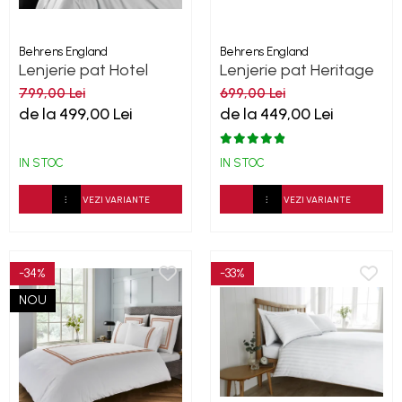
Behrens England
Behrens England
Lenjerie pat Hotel
Lenjerie pat Heritage
living -Ice Grey 600TC
Ivory Bumbac 600TC
799,00 Lei
699,00 Lei
de la 499,00 Lei
de la 449,00 Lei
IN STOC
IN STOC
VEZI VARIANTE
VEZI VARIANTE
-34%
-33%
NOU