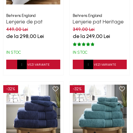
Behrens England
Behrens England
Lenjerie de pat
Lenjerie pat Heritage
Heritage Collection
Sateen Stripe Alb
449,00 Lei
349,00 Lei
Wide-Narrow 400TC
200TC
de la 298,00 Lei
de la 249,00 Lei
White Mocha
IN STOC
IN STOC
VEZI VARIANTE
VEZI VARIANTE
-32%
-32%