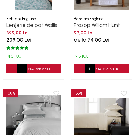
Behrens England
Behrens England
Lenjerie de pat Wallis
Prosop William Hunt
Young Hive Percale
White-Navy 600GSM
399,00 Lei
99,00 Lei
239,00 Lei
de la 74,00 Lei
IN STOC
IN STOC
VEZI VARIANTE
VEZI VARIANTE
-38%
-36%