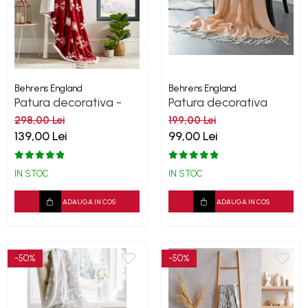
Behrens England
Behrens England
Patura decorativa -
Patura decorativa
Snow flakes
Peach Lifestyle
298,00 Lei
199,00 Lei
139,00 Lei
99,00 Lei
IN STOC
IN STOC
ADAUGA IN COS
ADAUGA IN COS
-50%
-50%