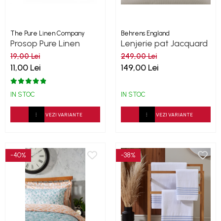
The Pure Linen Company
Behrens England
Prosop Pure Linen
Lenjerie pat Jacquard
Collection Aqua
Sateen Stripe Ivory
19,00 Lei
249,00 Lei
300TC
11,00 Lei
149,00 Lei
IN STOC
IN STOC
VEZI VARIANTE
VEZI VARIANTE
-40%
-38%