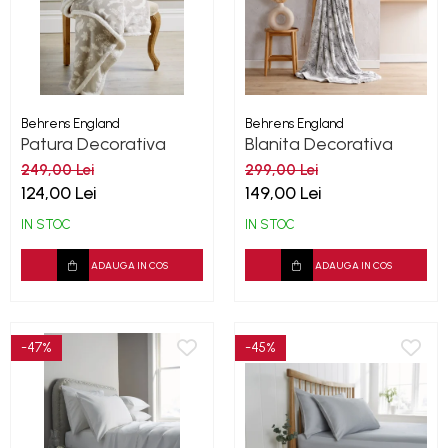
Behrens England
Behrens England
Patura Decorativa
Blanita Decorativa
Wood Land Grey
Highland 180x130x10
249,00 Lei
299,00 Lei
cm
124,00 Lei
149,00 Lei
IN STOC
IN STOC
ADAUGA IN COS
ADAUGA IN COS
-47%
-45%