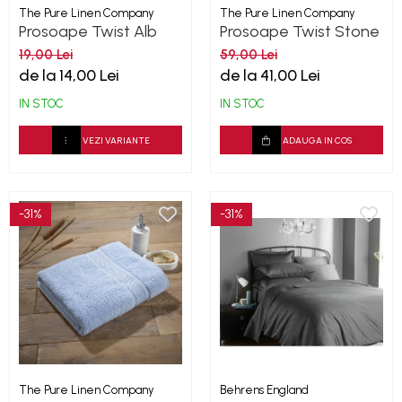
The Pure Linen Company
The Pure Linen Company
Prosoape Twist Alb
Prosoape Twist Stone
500GSM
500GSM
19,00 Lei
59,00 Lei
de la 14,00 Lei
de la 41,00 Lei
IN STOC
IN STOC
VEZI VARIANTE
ADAUGA IN COS
-31%
-31%
The Pure Linen Company
Behrens England