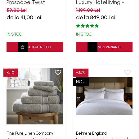
Prosoape Twist
Luxury Hotel living -
BlueBell 500GSM
Platinum 1000TC
59,00 Lei
1.199,00 Lei
de la 41,00 Lei
de la 849,00 Lei
IN STOC
IN STOC
ADAUGA IN COS
VEZI VARIANTE
-31%
-30%
NOU
The Pure Linen Company
Behrens England