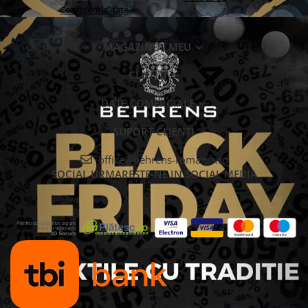
Confidentialitate
MAGAZINUL MEU
CLIENTI
DATE COMERCIALE
SUPORT CLIENTI
office@behrens-romania.ro
SOCIAL
URMARESTE-NE IN SOCIAL MEDIA