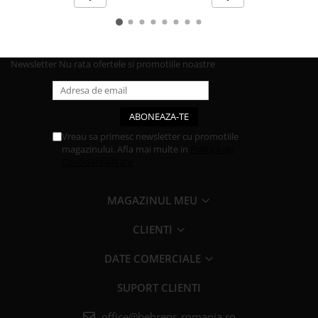
Newsletter
Nu rata ofertele si promotiile noastre
Vreau sa primesc newsletter cu promotiile
magazinului. Afla mai multe in
Politica de
Confidentialitate
MAGAZINUL MEU
CLIENTI
DATE COMERCIALE
SUPORT CLIENTI
office@behrens-romania.ro