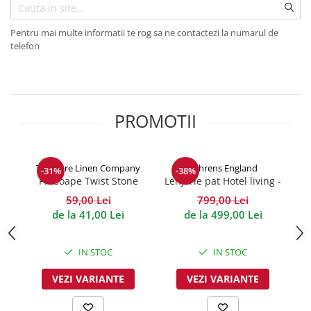
Pentru mai multe informatii te rog sa ne contactezi la numarul de
telefon
PROMOTII
The Pure Linen Company
Behrens England
-31%
-38%
Prosoape Twist Stone
Lenjerie pat Hotel living -
500GSM
Ice Grey 600TC
d
59,00 Lei
799,00 Lei
de la 41,00 Lei
de la 499,00 Lei
IN STOC
IN STOC
VEZI VARIANTE
VEZI VARIANTE