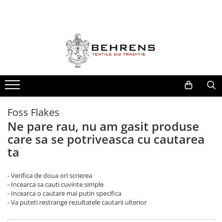
LENJERII DE PAT
PILOTE
PROSOAPE
Behrens Be Collection
Foss Flakes
The Pure Linen Company
Hotel Collection
William Hunt 600GSM
Lenjerii de pat Premium
Zero Twist Collection
Heritage Collection
Foss Flakes
Fete de Perna
Ne pare rau, nu am gasit produse
Jacquard Duvet Collection
care sa se potriveasca cu cautarea
ta
- Verifica de doua ori scrierea
- Incearca sa cauti cuvinte simple
- Incearca o cautare mai putin specifica
- Va puteti restrange rezultatele cautarii ulterior