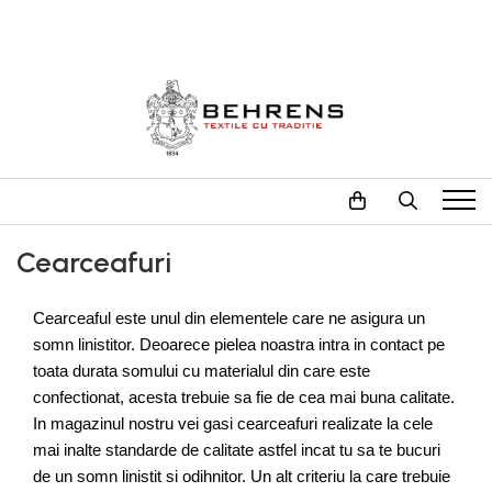
LENJERII DE PAT
PILOTE
PROSOAPE
Behrens Be Collection
Foss Flakes
The Pure Linen Company
Hotel Collection
William Hunt 600GSM
Lenjerii de pat Premium
Zero Twist Collection
Heritage Collection
Cearceafuri
Fete de Perna
Jacquard Duvet Collection
Cearceaful este unul din elementele care ne asigura un 
somn linistitor. Deoarece pielea noastra intra in contact pe 
toata durata somului cu materialul din care este 
confectionat, acesta trebuie sa fie de cea mai buna calitate. 
In magazinul nostru vei gasi cearceafuri realizate la cele 
mai inalte standarde de calitate astfel incat tu sa te bucuri 
de un somn linistit si odihnitor. Un alt criteriu la care trebuie 