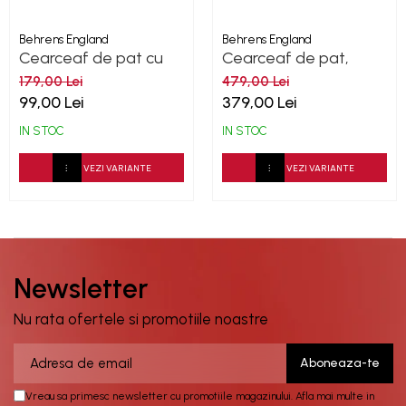
Behrens England
Behrens England
Cearceaf de pat cu
Cearceaf de pat,
elastic, 200TC - Grey
densitate 1000TC -
179,00 Lei
479,00 Lei
Ice Grey
99,00 Lei
379,00 Lei
IN STOC
IN STOC
VEZI VARIANTE
VEZI VARIANTE
Newsletter
Nu rata ofertele si promotiile noastre
Vreau sa primesc newsletter cu promotiile magazinului. Afla mai multe in