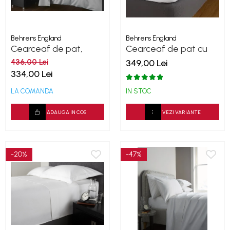
Behrens England
Behrens England
Cearceaf de pat,
Cearceaf de pat cu
densitate 1000TC -Ice
elastic, 400TC - Alb
436,00 Lei
349,00 Lei
Grey
334,00 Lei
LA COMANDA
IN STOC
ADAUGA IN COS
VEZI VARIANTE
-20%
-47%