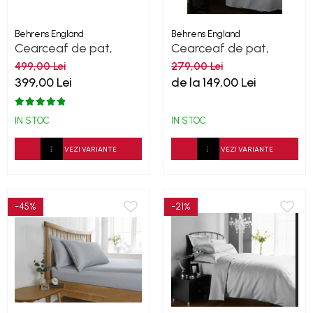
Behrens England
Behrens England
Cearceaf de pat,
Cearceaf de pat,
densitate 1000TC -
Percale - Alb
499,00 Lei
279,00 Lei
Alb
399,00 Lei
de la 149,00 Lei
IN STOC
IN STOC
VEZI VARIANTE
VEZI VARIANTE
-45%
-21%