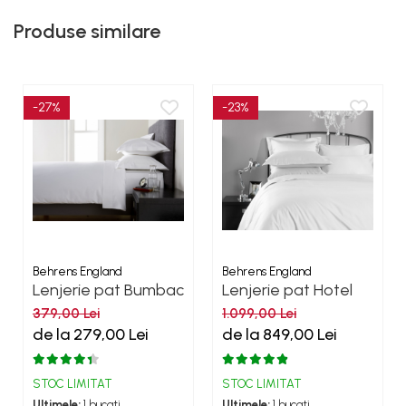
Produse similare
-27%
-23%
Behrens England
Behrens England
Lenjerie pat Bumbac
Lenjerie pat Hotel
Heritage White
living - 1000TC Alb
379,00 Lei
1.099,00 Lei
400TC
de la 279,00 Lei
de la 849,00 Lei
STOC LIMITAT
STOC LIMITAT
Ultimele:
1 bucati
Ultimele:
1 bucati