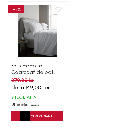
-47%
Behrens England
Cearceaf de pat,
Percale - Alb
279,00 Lei
de la 149,00 Lei
STOC LIMITAT
Ultimele:
1 bucati
VEZI VARIANTE