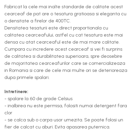
Fabricat la cele mai inalte standarde de calitate acest
cearceaf de pat are o tesatura gratioasa si eleganta cu
o densitate a firelor de 400TC.
Densitatea tesaturii este direct proportionala cu
calitatea cearceafului, astfel cu cat tesatura este mai
densa cu atat cearceaful este de mai mare calitate.
Cumpara cu incredere acest cearceaf si vei fi surprins
de calitatea si durabilitatea superioara, spre deosebire
de majoritatea cearceafurilor care se comercializeaza
in Romania si care de cele mai multe ori se deterioreaza
dupa primele spalari.
Intretinere:
- spalare la 60 de grade Celsius
- inalbirea nu este permisa, folositi numai detergent fara
clor
- se calca sub o carpa usor umezita. Se poate folosi un
fier de calcat cu aburi. Evita apasarea puternica.