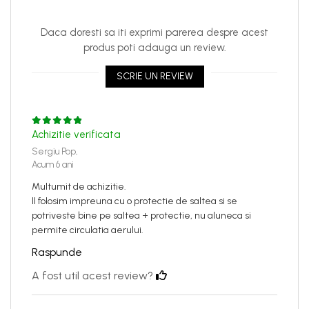
Daca doresti sa iti exprimi parerea despre acest
produs poti adauga un review.
SCRIE UN REVIEW
Achizitie verificata
Sergiu Pop,
Acum 6 ani
Multumit de achizitie.
Il folosim impreuna cu o protectie de saltea si se
potriveste bine pe saltea + protectie, nu aluneca si
permite circulatia aerului.
Raspunde
A fost util acest review?