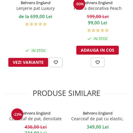
Behrens England
Behrens England
-50%
Lenjerie pat Luxury
Patura decorativa Peach
Emporium White Bumbac
Lifestyle
de la 699,00 Lei
199,00 Lei
600 Noduri
99,00 Lei
IN STOC
ADAUGA IN COS
IN STOC
VEZI VARIANTE
PRODUSE SIMILARE
Behrens England
Behrens England
-23%
Cearceaf de pat, densitate
Cearceaf de pat cu elastic,
1000TC -Ice Grey
400TC - Alb
436,00 Lei
349,00 Lei
334,00 Lei