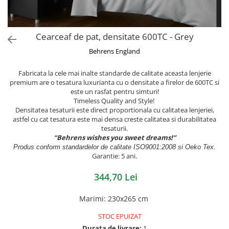
Cearceaf de pat, densitate 600TC - Grey
Behrens England
Fabricata la cele mai inalte standarde de calitate aceasta lenjerie
premium are o tesatura luxurianta cu o densitate a firelor de 600TC si
este un rasfat pentru simturi!
Timeless Quality and Style!
Densitatea tesaturii este direct proportionala cu calitatea lenjeriei,
astfel cu cat tesatura este mai densa creste calitatea si durabilitatea
tesaturii.
“Behrens wishes you sweet dreams!”
Produs conform standardelor de calitate ISO9001:2008 si Oeko Tex.
Garantie: 5 ani.
344,70 Lei
Marimi
:
230x265 cm
STOC EPUIZAT
Durata de livrare:
1