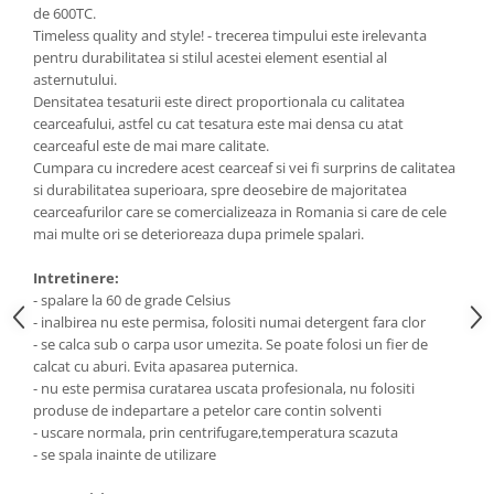
de 600TC.
Timeless quality and style! - trecerea timpului este irelevanta
pentru durabilitatea si stilul acestei element esential al
asternutului.
Densitatea tesaturii este direct proportionala cu calitatea
cearceafului, astfel cu cat tesatura este mai densa cu atat
cearceaful este de mai mare calitate.
Cumpara cu incredere acest cearceaf si vei fi surprins de calitatea
si durabilitatea superioara, spre deosebire de majoritatea
cearceafurilor care se comercializeaza in Romania si care de cele
mai multe ori se deterioreaza dupa primele spalari.
Intretinere:
- spalare la 60 de grade Celsius
- inalbirea nu este permisa, folositi numai detergent fara clor
- se calca sub o carpa usor umezita. Se poate folosi un fier de
calcat cu aburi. Evita apasarea puternica.
- nu este permisa curatarea uscata profesionala, nu folositi
produse de indepartare a petelor care contin solventi
- uscare normala, prin centrifugare,temperatura scazuta
- se spala inainte de utilizare