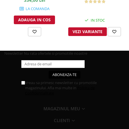
LA COMANDA
ADAUGA IN COS
IN STOC
VEZI VARIANTE
Newsletter
Nu rata ofertele si promotiile noastre
Vreau sa primesc newsletter cu promotiile
magazinului. Afla mai multe in
Politica de
Confidentialitate
MAGAZINUL MEU
CLIENTI