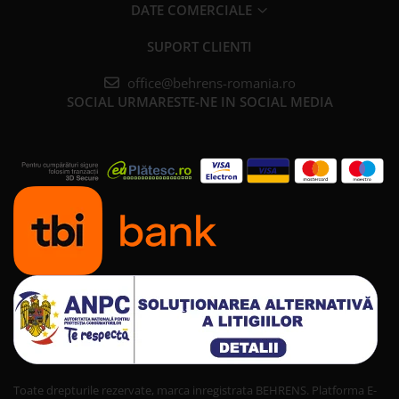
DATE COMERCIALE
SUPORT CLIENTI
office@behrens-romania.ro
SOCIAL
URMARESTE-NE IN SOCIAL MEDIA
Toate drepturile rezervate, marca inregistrata BEHRENS.
Platforma E-