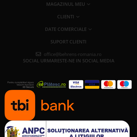
MAGAZINUL MEU
CLIENTI
DATE COMERCIALE
SUPORT CLIENTI
office@behrens-romania.ro
SOCIAL
URMARESTE-NE IN SOCIAL MEDIA