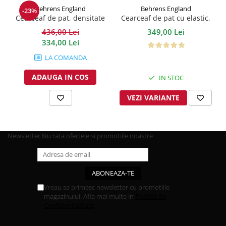
Behrens England
Behrens England
-23%
Cearceaf de pat, densitate
Cearceaf de pat cu elastic,
1000TC -Ice Grey
400TC - Alb
436,00 Lei
349,00 Lei
334,00 Lei
LA COMANDA
ADAUGA IN COS
IN STOC
VEZI VARIANTE
Newsletter
Nu rata ofertele si promotiile noastre
Vreau sa primesc newsletter cu promotiile
magazinului. Afla mai multe in
Politica de
Confidentialitate