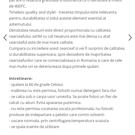
pat are o tesatura gratioasa si luxurianta cu o densitate a firelor
de 400TC.
Timeless quality and style! - trecerea timpului este irelevanta
pentru durabilitatea si stilul acestei element esential al
asternutului.
Densitatea tesaturii este direct proportionala cu calitatea
cearceafului, astfel cu cat tesatura este mai densa cu atat
cearceaful este de mai mare calitate.
Cumpara cu incredere acest cearceaf si vei fi surprins de calitatea
si durabilitatea superioara, spre deosebire de majoritatea
cearceafurilor care se comercializeaza in Romania si care de cele
mai multe ori se deterioreaza dupa primele spalari.
Intretinere:
- spalare la 60 de grade Celsius
- inalbirea nu este permisa, folositi numai detergent fara clor
- se calca sub o carpa usor umezita. Se poate folosi un fier de
calcat cu aburi. Evita apasarea puternica.
- nu este permisa curatarea uscata profesionala, nu folositi
produse de indepartare a petelor care contin solventi
- uscare normala, prin centrifugare,temperatura scazuta
- se spala inainte de utilizare