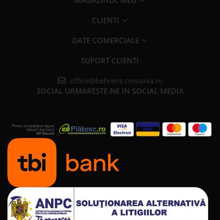
MAGAZINUL MEU
CLIENTI
DATE COMERCIALE
SUPORT CLIENTI
office@behrens-romania.ro
SOCIAL
URMARESTE-NE IN SOCIAL MEDIA