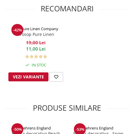
RECOMANDARI
The Pure Linen Company
-42%
Prosop Pure Linen
Collection Aqua
19,00 Lei
11,00 Lei
IN STOC
VEZI VARIANTE
PRODUSE SIMILARE
Behrens England
Behrens England
-50%
-53%
Patura decorativa Peach
Patura decorativa - Snow