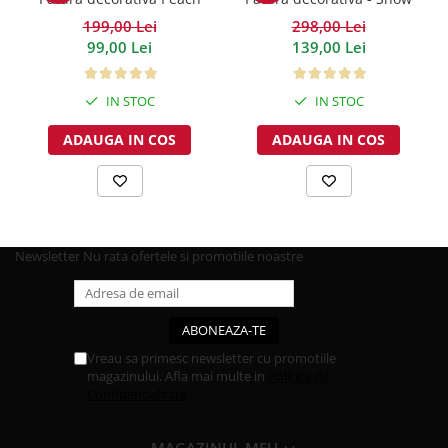
Lifestyle
flakes
199,00 Lei
298,00 Lei
99,00 Lei
139,00 Lei
IN STOC
IN STOC
ADAUGA IN COS
ADAUGA IN COS
Newsletter
Nu rata ofertele si promotiile noastre
Vreau sa primesc newsletter cu promotiile
magazinului. Afla mai multe in
Politica de
Confidentialitate