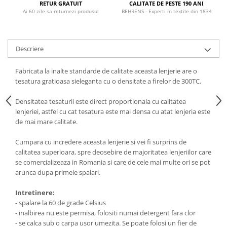
RETUR GRATUIT
CALITATE DE PESTE 190 ANI
Ai 60 zile sa returnezi produsul
BEHRENS - Experti in textile din 1834
Descriere
Fabricata la inalte standarde de calitate aceasta lenjerie are o
tesatura gratioasa sieleganta cu o densitate a firelor de 300TC.
Densitatea tesaturii este direct proportionala cu calitatea
lenjeriei, astfel cu cat tesatura este mai densa cu atat lenjeria este
de mai mare calitate.
Cumpara cu incredere aceasta lenjerie si vei fi surprins de
calitatea superioara, spre deosebire de majoritatea lenjeriilor care
se comercializeaza in Romania si care de cele mai multe ori se pot
arunca dupa primele spalari.
Intretinere:
- spalare la 60 de grade Celsius
- inalbirea nu este permisa, folositi numai detergent fara clor
- se calca sub o carpa usor umezita. Se poate folosi un fier de