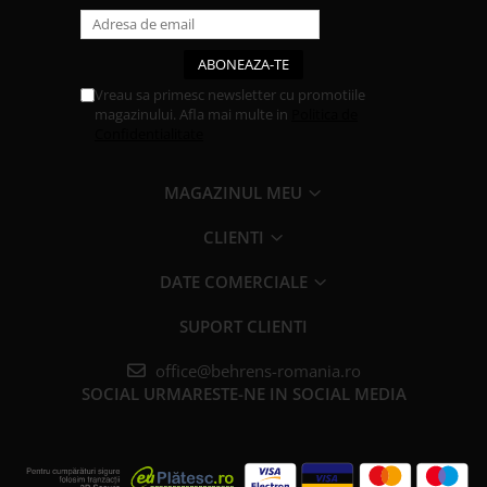
Vreau sa primesc newsletter cu promotiile
magazinului. Afla mai multe in
Politica de
Confidentialitate
MAGAZINUL MEU
CLIENTI
DATE COMERCIALE
SUPORT CLIENTI
office@behrens-romania.ro
SOCIAL
URMARESTE-NE IN SOCIAL MEDIA