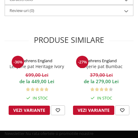
Review-uri
(0)
PRODUSE SIMILARE
Behrens England
Behrens England
-36%
-27%
Lenjerie pat Heritage Ivory
Lenjerie pat Bumbac
Bumbac 600TC
Heritage White 400TC
699,00 Lei
379,00 Lei
de la 449,00 Lei
de la 279,00 Lei
IN STOC
IN STOC
VEZI VARIANTE
VEZI VARIANTE
Newsletter
Nu rata ofertele si promotiile noastre