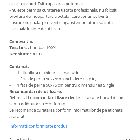
calcat cu aburi. Evita apasarea puternica.
- nu este permisa curatarea uscata profesionala, nu folositi
produse de indepartare a petelor care contin solventi
- uscare normala, prin centrifugare,temperatura scazuta
- se spala inainte de utilizare
Compozitie:
Tesatura:
bumbac 100%
Densitate:
300TC.
Continut:
- 1 plic pilota (inchidere cu nasturi)
- 2 fete de perna 50x75cm (inchidere tip plic)
- 1 fata de perna 50x75 cm pentru dimensiunea Single
Recomandari de utilizare:
Behrens iti recomanda utilizarea lenjeriei ca sa te bucuri de un
somn odihnitor si reconfortant.
Se recomanda curatarea conform informatiilor de pe eticheta
atasata!
Informatii conformitate produs
Caracteristici