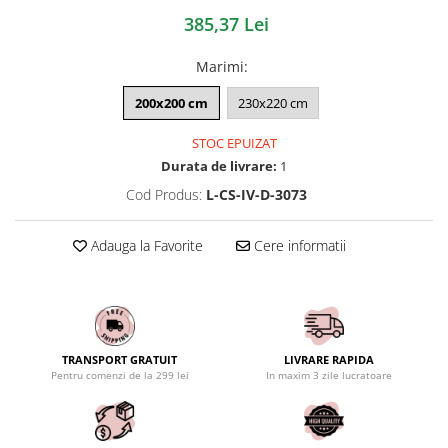
385,37 Lei
Marimi
:
200x200 cm
230x220 cm
STOC EPUIZAT
Durata de livrare:
1
Cod Produs:
L-CS-IV-D-3073
Adauga la Favorite
Cere informatii
TRANSPORT GRATUIT
LIVRARE RAPIDA
Pentru comenzi de la 299 lei
In maxim 3 zile lucratoare