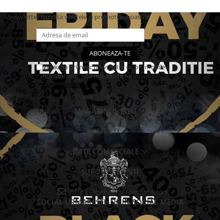
Newsletter
Nu rata ofertele si promotiile noastre
Vreau sa primesc newsletter cu promotiile
magazinului. Afla mai multe in
Politica de
Confidentialitate
MAGAZINUL MEU
CLIENTI
DATE COMERCIALE
SUPORT CLIENTI
office@behrens-romania.ro
SOCIAL
URMARESTE-NE IN SOCIAL MEDIA