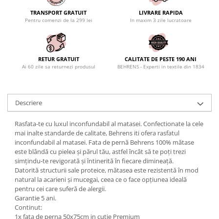
TRANSPORT GRATUIT
LIVRARE RAPIDA
Pentru comenzi de la 299 lei
In maxim 3 zile lucratoare
RETUR GRATUIT
CALITATE DE PESTE 190 ANI
Ai 60 zile sa returnezi produsul
BEHRENS - Experti in textile din 1834
Descriere
Rasfata-te cu luxul inconfundabil al matasei. Confectionate la cele
mai inalte standarde de calitate, Behrens iti ofera rasfatul
inconfundabil al matasei. Fata de pernă Behrens 100% mătase
este blândă cu pielea și părul tău, astfel încât să te poți trezi
simțindu-te revigorată și întinerită în fiecare dimineață.
Datorită structurii sale proteice, mătasea este rezistentă în mod
natural la acarieni și mucegai, ceea ce o face opțiunea ideală
pentru cei care suferă de alergii.
Garantie 5 ani.
Continut:
1x fata de perna 50x75cm in cutie Premium