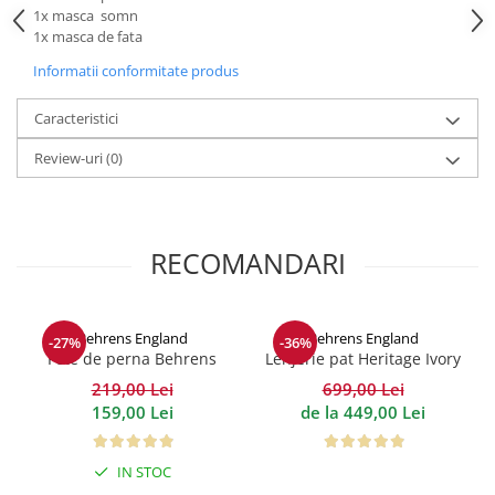
1x masca somn
1x masca de fata
Informatii conformitate produs
Caracteristici
Review-uri
(0)
RECOMANDARI
Behrens England
Behrens England
-27%
-36%
Fete de perna Behrens
Lenjerie pat Heritage Ivory
Heritage densitate 400TC -
Bumbac 600TC
219,00 Lei
699,00 Lei
Bumbac 100%
159,00 Lei
de la 449,00 Lei
IN STOC