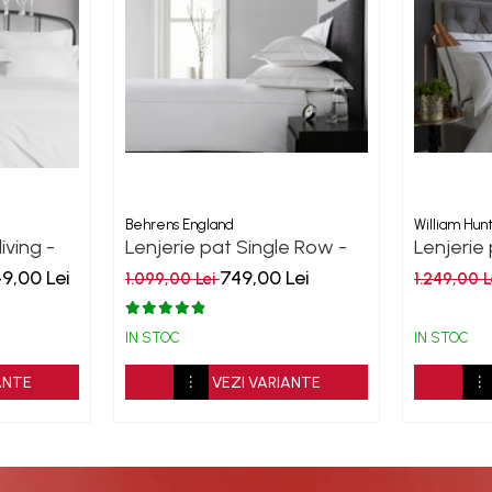
Behrens England
William Hun
iving -
Lenjerie pat Single Row -
Lenjerie
Duck EGG 800TC
Savile 
49,00 Lei
749,00 Lei
1.099,00 Lei
1.249,00 L
Navy
IN STOC
IN STOC
ANTE
VEZI VARIANTE