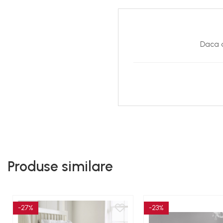
Daca d
Produse similare
-27%
-23%