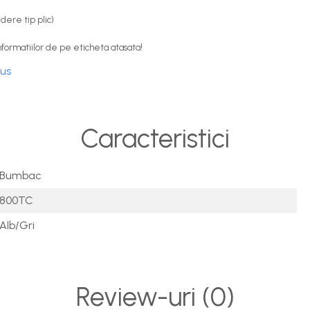
ere tip plic)
ormatiilor de pe eticheta atasata!
dus
Caracteristici
Bumbac
800TC
Alb/Gri
Review-uri
(0)