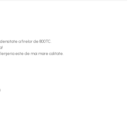
 densitate a firelor de 800TC.
a!
t lenjeria este de mai mare calitate.
i