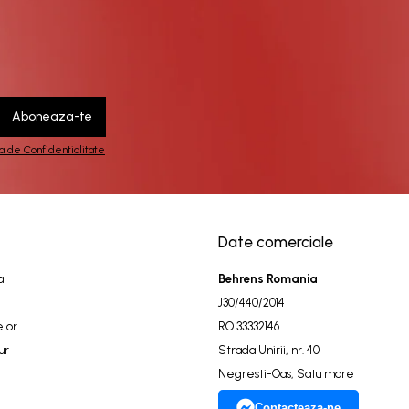
ca de Confidentialitate
Date comerciale
a
Behrens Romania
J30/440/2014
elor
RO 33332146
ur
Strada Unirii, nr. 40
Negresti-Oas, Satu mare
Contacteaza-ne