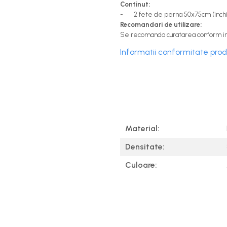
Continut:
- 2 fete de perna 50x75cm (inchid
Recomandari de utilizare:
Se recomanda curatarea conform inf
Informatii conformitate pro
Material:
Densitate:
Culoare: