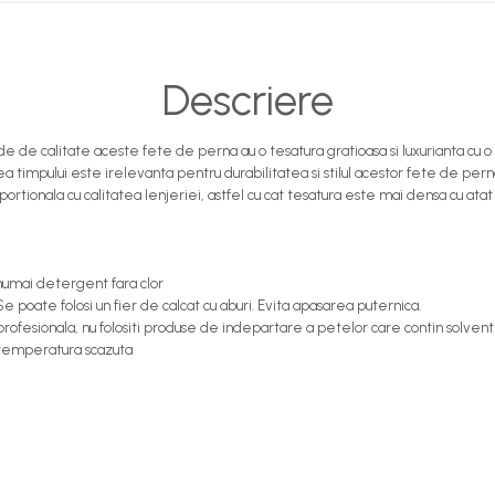
Descriere
de de calitate aceste fete de perna au o tesatura gratioasa si luxurianta cu o
ea timpului este irelevanta pentru durabilitatea si stilul acestor fete de pern
portionala cu calitatea lenjeriei, astfel cu cat tesatura este mai densa cu ata
 numai detergent fara clor
Se poate folosi un fier de calcat cu aburi. Evita apasarea puternica.
rofesionala, nu folositi produse de indepartare a petelor care contin solvent
,temperatura scazuta