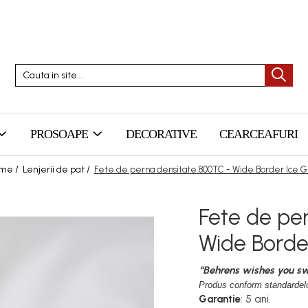
PROSOAPE
DECORATIVE
CEARCEAFURI
me /
Lenjerii de pat /
Fete de perna densitate 800TC - Wide Border Ice 
Fete de pe
Wide Borde
“Behrens wishes you s
Produs conform standardelo
Garantie
: 5 ani.