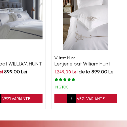
t
William Hunt
 pat WILLIAM HUNT
Lenjerie pat WIlliam Hunt
Row 800TC White
Motif Corner 600TC
899,00 Lei
de la 899,00 Lei
ei
1.249,00 Lei
IN STOC
VEZI VARIANTE
VEZI VARIANTE