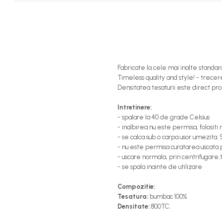
Fabricate la cele mai inalte standar
Timeless quality and style! - trecer
Densitatea tesaturii este direct pro
Intretinere:
- spalare la 40 de grade Celsius
- inalbirea nu este permisa, folositi
- se calca sub o carpa usor umezita. 
- nu este permisa curatarea uscata p
- uscare normala, prin centrifugare
- se spala inainte de utilizare
Compozitie:
Tesatura:
bumbac 100%
Densitate:
800TC.