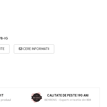
WB-IG
ITE
CERE INFORMATII
IT
CALITATE DE PESTE 190 ANI
 produsul
BEHRENS - Experti in textile din 1834