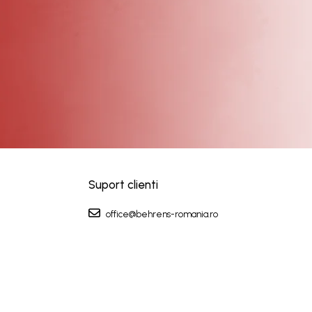
Suport clienti
office@behrens-romania.ro