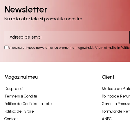
Newsletter
Nu rata ofertele si promotiile noastre
Vreau sa primesc newsletter cu promotiile magazinului. Afla mai multe in
Politi
Magazinul meu
Clienti
Despre noi
Metode de Plat
Termeni si Conditii
Politica de Retur
Politica de Confidentialitate
Garantia Produs
Politica de livrare
Formular de Ret
Contact
ANPC