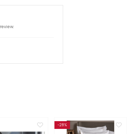
review.
-28%