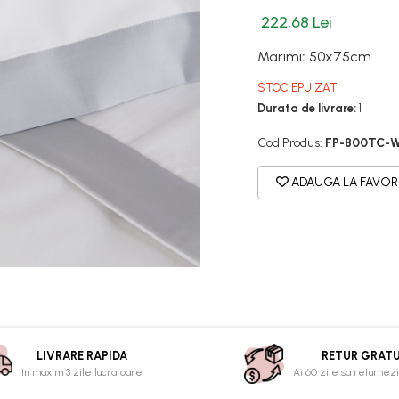
222,68 Lei
Marimi
:
50x75cm
STOC EPUIZAT
Durata de livrare:
1
Cod Produs:
FP-800TC-
ADAUGA LA FAVOR
LIVRARE RAPIDA
RETUR GRATU
In maxim 3 zile lucratoare
Ai 60 zile sa returnezi