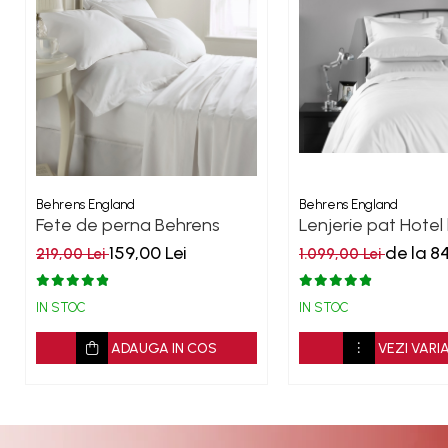
Behrens England
Behrens England
Fete de perna Behrens
Lenjerie pat Hotel l
Heritage densitate 400TC
1000TC Alb
159,00 Lei
de la 8
219,00 Lei
1.099,00 Lei
- Bumbac 100%
IN STOC
IN STOC
ADAUGA IN COS
VEZI VARI