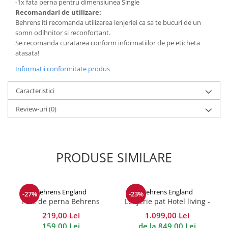
-1x fata perna pentru dimensiunea Single
Recomandari de utilizare:
Behrens iti recomanda utilizarea lenjeriei ca sa te bucuri de un
somn odihnitor si reconfortant.
Se recomanda curatarea conform informatiilor de pe eticheta
atasata!
Informatii conformitate produs
Caracteristici
Review-uri
(0)
PRODUSE SIMILARE
Behrens England
Behrens England
-27%
-23%
Fete de perna Behrens
Lenjerie pat Hotel living -
Heritage densitate 400TC -
1000TC Alb
219,00 Lei
1.099,00 Lei
Bumbac 100%
159,00 Lei
de la 849,00 Lei