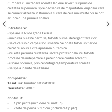
Cumpara cu incredere aceasta lenjerie si vei fi surprins de
calitatea superioara, spre deosebire de majoritatea lenjeriilor care
se comercializeaza in Romania si care de cele mai multe ori se pot
arunca dupa primele spalari.
Intretinere:
- spalare la 60 de grade Celsius
- inalbirea nu este permisa, folositi numai detergent fara clor
- se calca sub o carpa usor umezita. Se poate folosi un fier de
calcat cu aburi. Evita apasarea puternica.
- nu este permisa curatarea uscata profesionala, nu folositi
produse de indepartare a petelor care contin solventi
- uscare normala, prin centrifugare,temperatura scazuta
- se spala inainte de utilizare
Compozitie:
Tesatura:
bumbac satinat100%
Densitate:
200TC.
Continut:
- 1 plic pilota (inchidere cu nasturi)
- 2 fete de perna 50x75cm (inchidere tip plic)