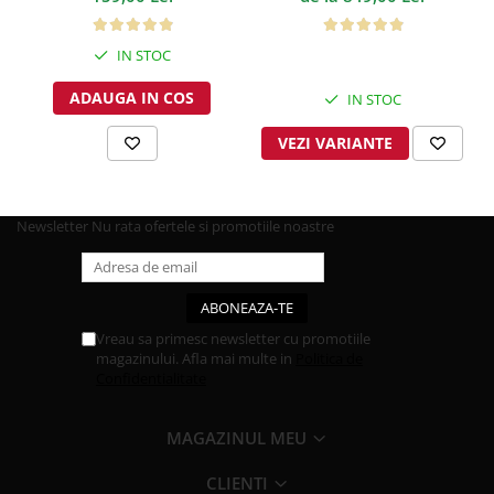
IN STOC
ADAUGA IN COS
IN STOC
VEZI VARIANTE
Newsletter
Nu rata ofertele si promotiile noastre
Vreau sa primesc newsletter cu promotiile
magazinului. Afla mai multe in
Politica de
Confidentialitate
MAGAZINUL MEU
CLIENTI