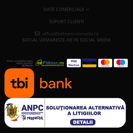
DATE COMERCIALE
SUPORT CLIENTI
office@behrens-romania.ro
SOCIAL
URMARESTE-NE IN SOCIAL MEDIA