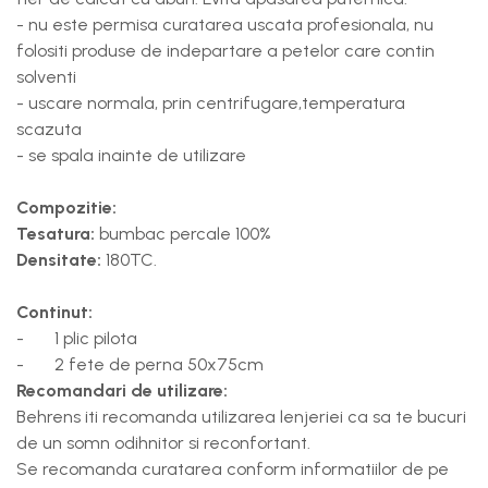
- nu este permisa curatarea uscata profesionala, nu
folositi produse de indepartare a petelor care contin
solventi
- uscare normala, prin centrifugare,temperatura
scazuta
- se spala inainte de utilizare
Compozitie:
Tesatura:
bumbac percale 100%
Densitate:
180TC.
Continut:
- 1 plic pilota
- 2 fete de perna 50x75cm
Recomandari de utilizare:
Behrens iti recomanda utilizarea lenjeriei ca sa te bucuri
de un somn odihnitor si reconfortant.
Se recomanda curatarea conform informatiilor de pe