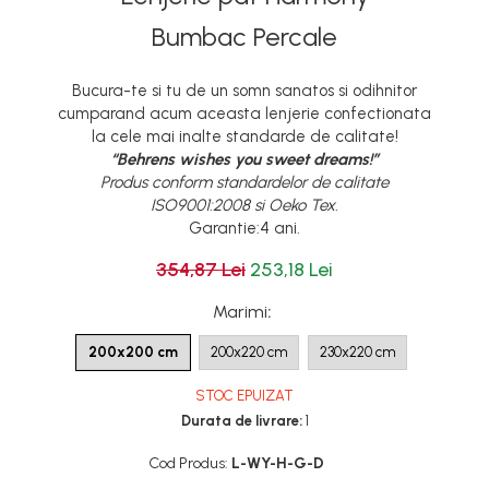
Bumbac Percale
Bucura-te si tu de un somn sanatos si odihnitor
cumparand acum aceasta lenjerie confectionata
la cele mai inalte standarde de calitate!
“Behrens wishes you sweet dreams!”
Produs conform standardelor de calitate
ISO9001:2008 si Oeko Tex.
Garantie:4 ani.
354,87 Lei
253,18 Lei
Marimi
:
200x200 cm
200x220 cm
230x220 cm
STOC EPUIZAT
Durata de livrare:
1
Cod Produs:
L-WY-H-G-D