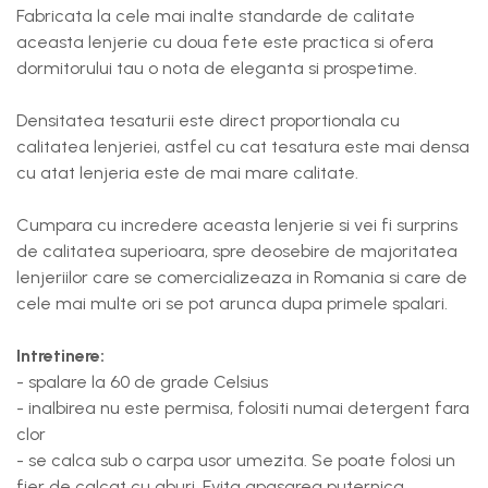
Fabricata la cele mai inalte standarde de calitate
aceasta lenjerie cu doua fete este practica si ofera
dormitorului tau o nota de eleganta si prospetime.
Densitatea tesaturii este direct proportionala cu
calitatea lenjeriei, astfel cu cat tesatura este mai densa
cu atat lenjeria este de mai mare calitate.
Cumpara cu incredere aceasta lenjerie si vei fi surprins
de calitatea superioara, spre deosebire de majoritatea
lenjeriilor care se comercializeaza in Romania si care de
cele mai multe ori se pot arunca dupa primele spalari.
Intretinere:
- spalare la 60 de grade Celsius
- inalbirea nu este permisa, folositi numai detergent fara
clor
- se calca sub o carpa usor umezita. Se poate folosi un
fier de calcat cu aburi. Evita apasarea puternica.