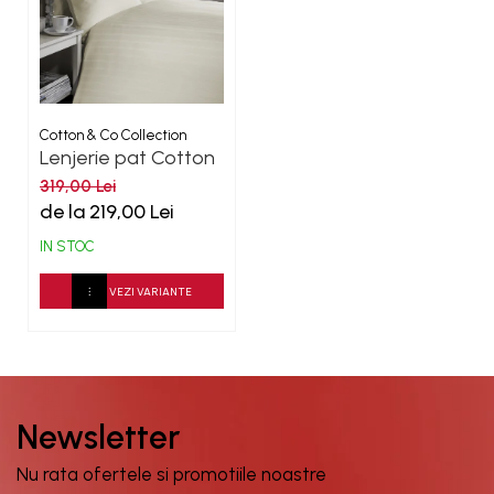
Cotton & Co Collection
Lenjerie pat Cotton
Collection
319,00 Lei
de la 219,00 Lei
IN STOC
VEZI VARIANTE
Newsletter
Nu rata ofertele si promotiile noastre