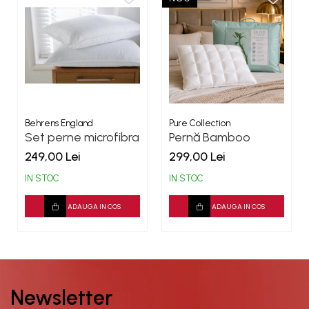
Behrens England
Pure Collection
Set perne microfibra
Pernă Bamboo
Premium-Spa
Pocket Premium
249,00 Lei
299,00 Lei
IN STOC
IN STOC
ADAUGA IN COS
ADAUGA IN COS
Newsletter