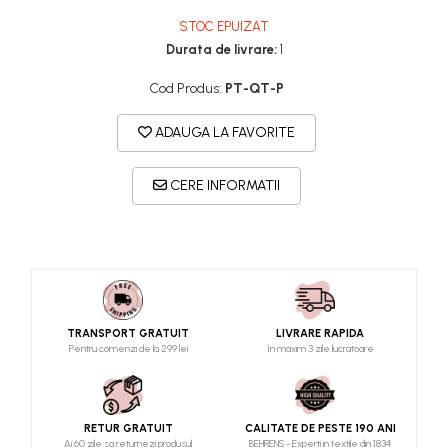
STOC EPUIZAT
Durata de livrare:
1
Cod Produs:
PT-QT-P
ADAUGA LA FAVORITE
CERE INFORMATII
TRANSPORT GRATUIT
LIVRARE RAPIDA
Pentru comenzi de la 299 lei
In maxim 3 zile lucratoare
RETUR GRATUIT
CALITATE DE PESTE 190 ANI
Ai 60 zile sa returnezi produsul
BEHRENS - Experti in textile din 1834