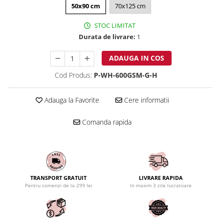
50x90 cm
70x125 cm
STOC LIMITAT
Durata de livrare:
1
ADAUGA IN COS
Cod Produs:
P-WH-600GSM-G-H
Adauga la Favorite
Cere informatii
Comanda rapida
TRANSPORT GRATUIT
LIVRARE RAPIDA
Pentru comenzi de la 299 lei
In maxim 3 zile lucratoare