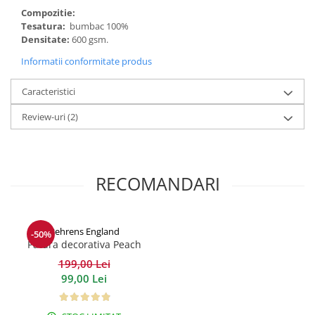
Compozitie:
Tesatura:
bumbac 100%
Densitate:
600 gsm.
Informatii conformitate produs
Caracteristici
Review-uri
(2)
RECOMANDARI
Behrens England
-50%
Patura decorativa Peach
Lifestyle
199,00 Lei
99,00 Lei