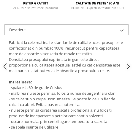
RETUR GRATUIT
CALITATE DE PESTE 190 ANI
Ai 60 zile sa returnezi produsul
BEHRENS - Experti in textile din 1834
Descriere
Fabricat la cele mai inalte standarde de calitate acest prosop este
confectionat din bumbac 100%, recunoscut pentru capacitatea
mare de absortie si senzatia de moale resimtita.
Densitatea prosopului exprimata in gsm este direct
proportionala cu calitatea acestuia, astfel cu cat densitatea este
mai mare cu atat puterea de absortie a prosopului creste.
Intretinere:
- spalare la 60 de grade Celsius
- inalbirea nu este permisa, folositi numai detergent fara clor
- se calca sub o carpa usor umezita. Se poate folosi un fier de
calcat cu aburi. Evita apasarea puternica.
- nu este permisa curatarea uscata profesionala, nu folositi
produse de indepartare a petelor care contin solventi
- uscare normala, prin centrifugare,temperatura scazuta
- se spala inainte de utilizare