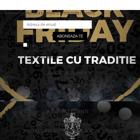
Newsletter
Nu rata ofertele si promotiile noastre
Vreau sa primesc newsletter cu promotiile
magazinului. Afla mai multe in
Politica de
Confidentialitate
MAGAZINUL MEU
CLIENTI
DATE COMERCIALE
SUPORT CLIENTI
office@behrens-romania.ro
SOCIAL
URMARESTE-NE IN SOCIAL MEDIA