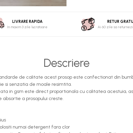
LIVRARE RAPIDA
RETUR GRATU
In maxim 3 zile lucratoare
Ai 60 zile sa returnezi
Descriere
standarde de calitate acest prosop este confectionat din bum
e si senzatia de moale resimtita.
ata in gsm este direct proportionala cu calitatea acestuia, a
absortie a prosopului creste.
ius
folositi numai detergent fara clor