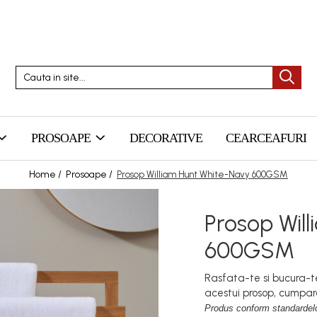
PROSOAPE
DECORATIVE
CEARCEAFURI
Home /
Prosoape /
Prosop William Hunt White-Navy 600GSM
Prosop Wil
600GSM
Rasfata-te si bucura-te
acestui prosop, cumpa
Produs conform standardelo