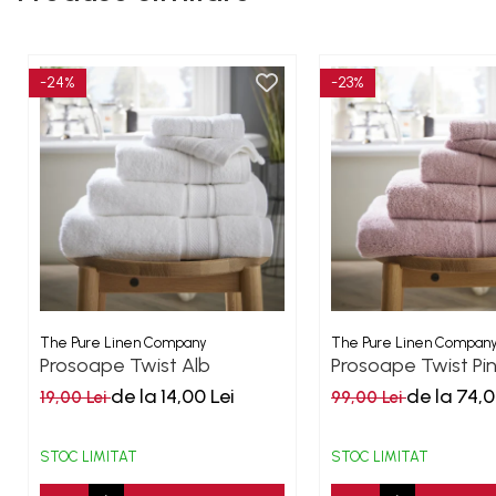
-24%
-23%
The Pure Linen Company
The Pure Linen Compan
Prosoape Twist Alb
Prosoape Twist Pink
500GSM
500GSM
de la 14,00 Lei
de la 74,0
19,00 Lei
99,00 Lei
STOC LIMITAT
STOC LIMITAT