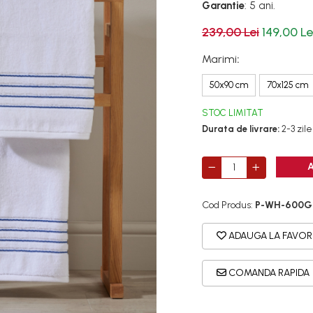
Garantie
: 5 ani.
239,00 Lei
149,00 Le
Marimi
:
50x90 cm
70x125 cm
STOC LIMITAT
Durata de livrare:
2-3 zile
Cod Produs:
P-WH-600
ADAUGA LA FAVOR
COMANDA RAPIDA