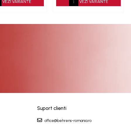
VEZI VARIANTE
VEZI VARIANTE
Suport clienti
office@behrens-romania.ro