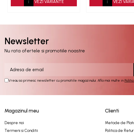
VEZI VARIANTE
VEZI VARI
Newsletter
Nu rata ofertele si promotiile noastre
Vreau sa primesc newsletter cu promotiile magazinului. Afla mai multe in
Politi
Magazinul meu
Clienti
Despre noi
Metode de Plat
Termeni si Conditii
Politica de Retur