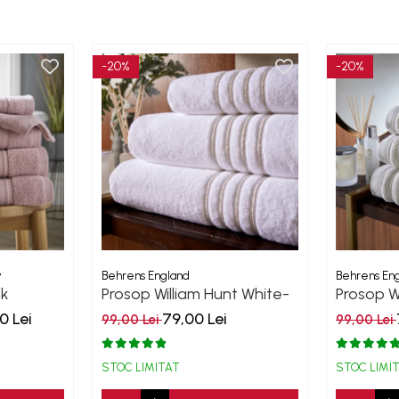
-20%
-20%
y
Behrens England
Behrens En
Prosop William Hunt White-
Prosop W
Grey 600GSM
600GS
0 Lei
79,00 Lei
99,00 Lei
99,00 Lei
STOC LIMITAT
STOC LIMI