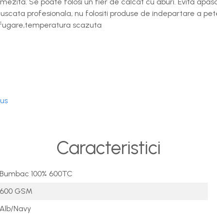
mezita. Se poate folosi un fier de calcat cu aburi. Evita apas
uscata profesionala, nu folositi produse de indepartare a pete
rifugare,temperatura scazuta
dus
Caracteristici
Bumbac 100% 600TC
600 GSM
Alb/Navy