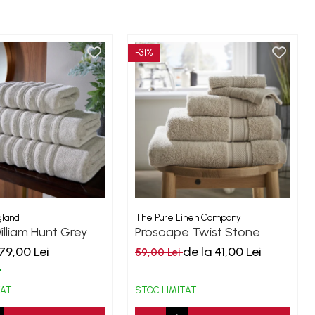
-31%
gland
The Pure Linen Company
illiam Hunt Grey
Prosoape Twist Stone
M
500GSM
79,00 Lei
de la 41,00 Lei
59,00 Lei
TAT
STOC LIMITAT