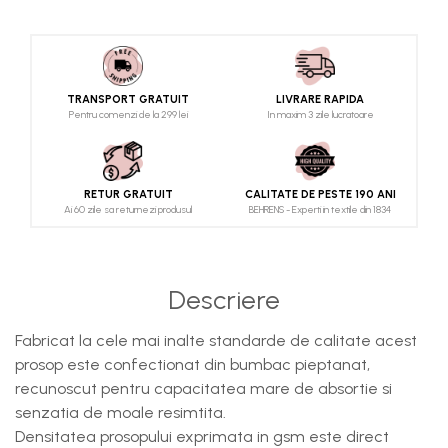
TRANSPORT GRATUIT
LIVRARE RAPIDA
Pentru comenzi de la 299 lei
In maxim 3 zile lucratoare
RETUR GRATUIT
CALITATE DE PESTE 190 ANI
Ai 60 zile sa returnezi produsul
BEHRENS - Experti in textile din 1834
Descriere
Fabricat la cele mai inalte standarde de calitate acest
prosop este confectionat din bumbac pieptanat,
recunoscut pentru capacitatea mare de absortie si
senzatia de moale resimtita.
Densitatea prosopului exprimata in gsm este direct