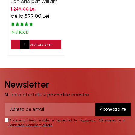
Lenjerie pat WIlliam
Hunt Motif Corner
1.249,00 Lei
600TC
de la 899,00 Lei
IN STOCK
VEZI VARIANTE
Newsletter
Nu rata ofertele si promotiile noastre
Vreau sa primesc newsletter cu promotiile magazinului. Afla mai multe in
Politica de Confidentialitate