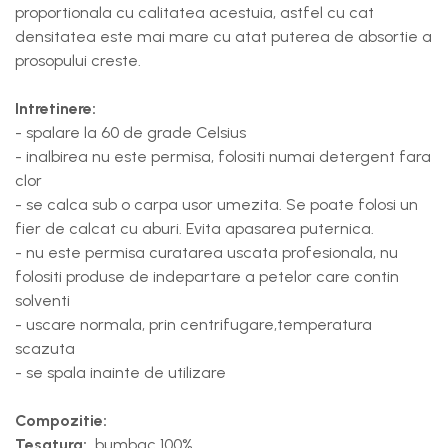
proportionala cu calitatea acestuia, astfel cu cat
densitatea este mai mare cu atat puterea de absortie a
prosopului creste.
Intretinere:
- spalare la 60 de grade Celsius
- inalbirea nu este permisa, folositi numai detergent fara
clor
- se calca sub o carpa usor umezita. Se poate folosi un
fier de calcat cu aburi. Evita apasarea puternica.
- nu este permisa curatarea uscata profesionala, nu
folositi produse de indepartare a petelor care contin
solventi
- uscare normala, prin centrifugare,temperatura
scazuta
- se spala inainte de utilizare
Compozitie:
Tesatura:
bumbac 100%