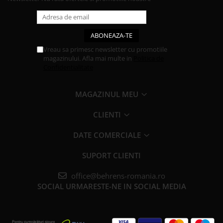
Vreau sa primesc newsletter cu promotiile
magazinului. Afla mai multe in
Politica de
Confidentialitate
MAGAZINUL MEU
CLIENTI
DATE COMERCIALE
SUPORT CLIENTI
office@behrens-romania.ro
SOCIAL
URMARESTE-NE IN SOCIAL MEDIA