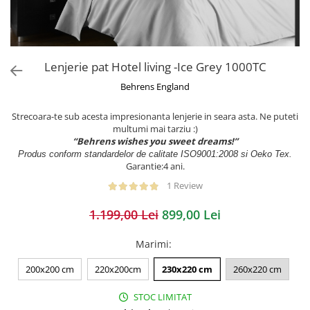
Lenjerie pat Hotel living -Ice Grey 1000TC
Behrens England
Strecoara-te sub acesta impresionanta lenjerie in seara asta. Ne puteti
multumi mai tarziu :)
“Behrens wishes you sweet dreams!”
Produs conform standardelor de calitate ISO9001:2008 si Oeko Tex.
Garantie:4 ani.
1 Review
1.199,00 Lei
899,00 Lei
Marimi
:
200x200 cm
220x200cm
230x220 cm
260x220 cm
STOC LIMITAT