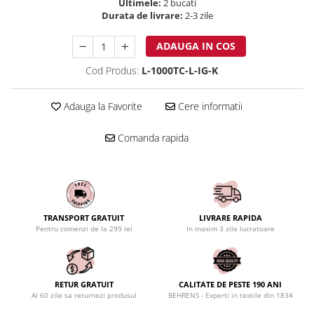
Ultimele:
2 bucati
Durata de livrare:
2-3 zile
ADAUGA IN COS
Cod Produs:
L-1000TC-L-IG-K
Adauga la Favorite
Cere informatii
Comanda rapida
TRANSPORT GRATUIT
LIVRARE RAPIDA
Pentru comenzi de la 299 lei
In maxim 3 zile lucratoare
RETUR GRATUIT
CALITATE DE PESTE 190 ANI
Ai 60 zile sa returnezi produsul
BEHRENS - Experti in textile din 1834