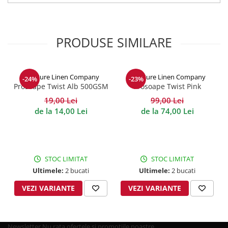
PRODUSE SIMILARE
The Pure Linen Company
The Pure Linen Company
-24%
-23%
Prosoape Twist Alb 500GSM
Prosoape Twist Pink
500GSM
19,00 Lei
99,00 Lei
de la 14,00 Lei
de la 74,00 Lei
STOC LIMITAT
STOC LIMITAT
Ultimele:
2 bucati
Ultimele:
2 bucati
VEZI VARIANTE
VEZI VARIANTE
Newsletter
Nu rata ofertele si promotiile noastre