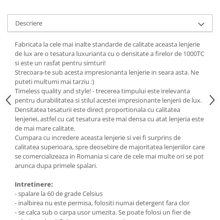
Descriere
Fabricata la cele mai inalte standarde de calitate aceasta lenjerie
de lux are o tesatura luxurianta cu o densitate a firelor de 1000TC
si este un rasfat pentru simturi!
Strecoara-te sub acesta impresionanta lenjerie in seara asta. Ne
puteti multumi mai tarziu :)
Timeless quality and style! - trecerea timpului este irelevanta
pentru durabilitatea si stilul acestei impresionante lenjerii de lux.
Densitatea tesaturii este direct proportionala cu calitatea
lenjeriei, astfel cu cat tesatura este mai densa cu atat lenjeria este
de mai mare calitate.
Cumpara cu incredere aceasta lenjerie si vei fi surprins de
calitatea superioara, spre deosebire de majoritatea lenjeriilor care
se comercializeaza in Romania si care de cele mai multe ori se pot
arunca dupa primele spalari.
Intretinere:
- spalare la 60 de grade Celsius
- inalbirea nu este permisa, folositi numai detergent fara clor
- se calca sub o carpa usor umezita. Se poate folosi un fier de