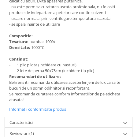
calcat cu aburi. Evita apasarea puternica.
- nu este permisa curatarea uscata profesionala, nu folositi
produse de indepartare a petelor care contin solventi
- uscare normala, prin centrifugare,temperatura scazuta
- se spala inainte de utilizare
Compozitie:
Tesatura:
bumbac 100%
Densitate:
1000TC.
Continut:
- 1 plic pilota (inchidere cu nasturi)
- 2 fete de perna 50x75cm (inchidere tip plic)
Recomandari de utilizare:
Behrens iti recomanda utilizarea acestei lenjerii de lux ca sa te
bucuri de un somn odihnitor si reconfortant.
Se recomanda curatarea conform informatiilor de pe eticheta
atasata!
Informatii conformitate produs
Caracteristici
Review-uri
(1)