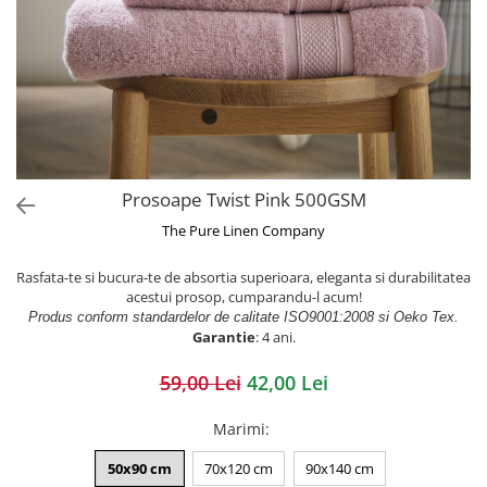
Prosoape Twist Pink 500GSM
The Pure Linen Company
Rasfata-te si bucura-te de absortia superioara, eleganta si durabilitatea
acestui prosop, cumparandu-l acum!
Produs conform standardelor de calitate ISO9001:2008 si Oeko Tex.
Garantie
: 4 ani.
59,00 Lei
42,00 Lei
Marimi
:
50x90 cm
70x120 cm
90x140 cm