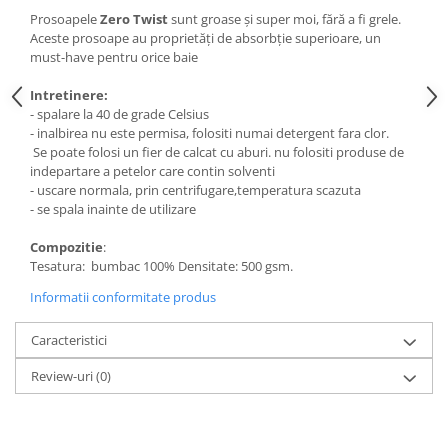
Prosoapele
Zero Twist
sunt groase și super moi, fără a fi grele.
Aceste prosoape au proprietăți de absorbție superioare, un
must-have pentru orice baie
Intretinere:
- spalare la 40 de grade Celsius
- inalbirea nu este permisa, folositi numai detergent fara clor.
Se poate folosi un fier de calcat cu aburi. nu folositi produse de
indepartare a petelor care contin solventi
- uscare normala, prin centrifugare,temperatura scazuta
- se spala inainte de utilizare
Compozitie
:
Tesatura: bumbac 100% Densitate: 500 gsm.
Informatii conformitate produs
Caracteristici
Review-uri
(0)