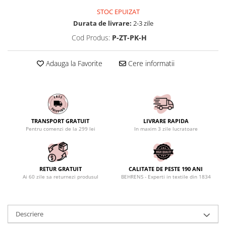
STOC EPUIZAT
Durata de livrare:
2-3 zile
Cod Produs:
P-ZT-PK-H
Adauga la Favorite
Cere informatii
TRANSPORT GRATUIT
LIVRARE RAPIDA
Pentru comenzi de la 299 lei
In maxim 3 zile lucratoare
RETUR GRATUIT
CALITATE DE PESTE 190 ANI
Ai 60 zile sa returnezi produsul
BEHRENS - Experti in textile din 1834
Descriere