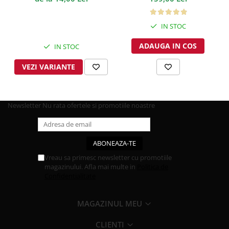
IN STOC
ADAUGA IN COS
IN STOC
VEZI VARIANTE
Newsletter
Nu rata ofertele si promotiile noastre
Vreau sa primesc newsletter cu promotiile
magazinului. Afla mai multe in
Politica de
Confidentialitate
MAGAZINUL MEU
CLIENTI