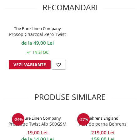
RECOMANDARI
The Pure Linen Company
Prosop Charcoal Zero Twist
500GSM
de la 49,00 Lei
IN STOC
VEZI VARIANTE
PRODUSE SIMILARE
The Pure Linen Company
Behrens England
-24%
-27%
Prosoape Twist Alb 500GSM
Fete de perna Behrens
Heritage densitate 400TC -
19,00 Lei
219,00 Lei
Bumbac 100%
de la 14,00 Lei
159,00 Lei