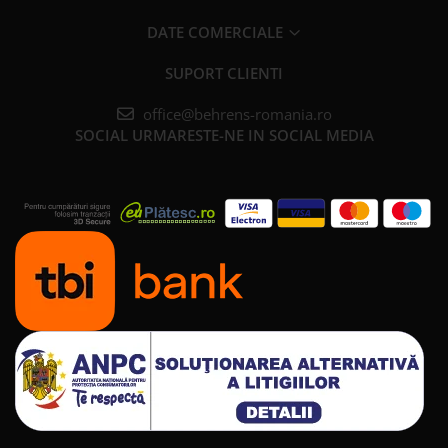
DATE COMERCIALE
SUPORT CLIENTI
office@behrens-romania.ro
SOCIAL
URMARESTE-NE IN SOCIAL MEDIA