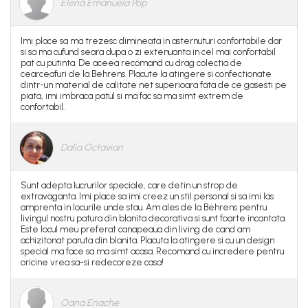
Elena Emanuela Pop
Imi place sa ma trezesc dimineata in asternuturi confortabile dar
si sa ma cufund seara dupa o zi extenuanta in cel mai confortabil
pat cu putinta. De aceea recomand cu drag colectia de
cearceafuri de la Behrens. Placute la atingere si confectionate
dintr-un material de calitate net superioara fata de ce gasesti pe
piata, imi imbraca patul si ma fac sa ma simt extrem de
confortabil.
Dalia Octavian
Sunt adepta lucrurilor speciale, care detin un strop de
extravaganta. Imi place sa imi creez un stil personal si sa imi las
amprenta in locurile unde stau. Am ales de la Behrens pentru
livingul nostru patura din blanita decorativa si sunt foarte incantata.
Este locul meu preferat canapeaua din living de cand am
achizitonat paruta din blanita. Placuta la atingere si cu un design
special ma face sa ma simt acasa. Recomand cu incredere pentru
oricine vrea sa-si redecoreze casa!
Oana Enache