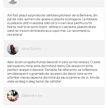
Am fost placut surprinsa de calitatea pilotelor de la Behrens, din
puf de rata, extrem de usoare si placute la atingere. Le folosesc
cu placere atat in sezonul cald cat si in cel rece pentru ca tin
foarte mult la un somn linistit, odihna si o senzatie placuta atunci
cand ne trezim dimineata eu si copiii mei. Le recomand cu
incredere!
Alina Dumitru
Ador sa am un spatiu frumos decorat in care sa ma relaxez. O zona
sacra pentru mine este dormitorul nostru. De aceea tin sa fie
perfect aranjat si decorat. Detaliile fac diferenta, iar la Behrens
am descoperit o gramada de accesorii de decor care sa imi
schimbe mereu aspectul dormitorului sau a camerei de zi. Am de
unde sa aleg si aleg lucruri de calitate!
Alexandra Jurj