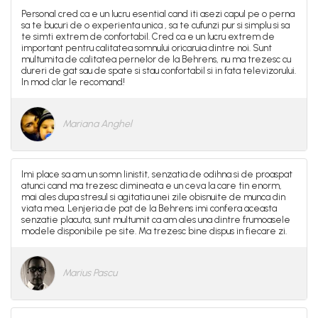
Personal cred ca e un lucru esential cand iti asezi capul pe o perna
sa te bucuri de o experienta unica , sa te cufunzi pur si simplu si sa
te simti extrem de confortabil. Cred ca e un lucru extrem de
important pentru calitatea somnului oricaruia dintre noi. Sunt
multumita de calitatea pernelor de la Behrens, nu ma trezesc cu
dureri de gat sau de spate si stau confortabil si in fata televizorului.
In mod clar le recomand!
Mariana Anghel
Imi place sa am un somn linistit, senzatia de odihna si de proaspat
atunci cand ma trezesc dimineata e un ceva la care tin enorm,
mai ales dupa stresul si agitatia unei zile obisnuite de munca din
viata mea. Lenjeria de pat de la Behrens imi confera aceasta
senzatie placuta, sunt multumit ca am ales una dintre frumoasele
modele disponibile pe site. Ma trezesc bine dispus in fiecare zi.
Marius Pascu