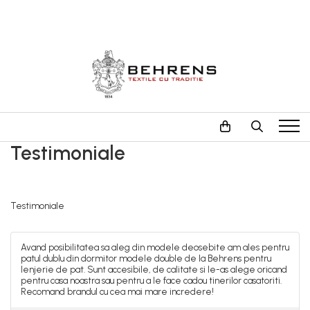
LENJERII DE PAT
PILOTE
PROSOAPE
Behrens Be Collection
Foss Flakes
The Pure Linen Company
Hotel Collection
William Hunt 600GSM
Lenjerii de pat Premium
Zero Twist Collection
Heritage Collection
Testimoniale
Fete de Perna
Jacquard Duvet Collection
Testimoniale
Avand posibilitatea sa aleg din modele deosebite am ales pentru
patul dublu din dormitor modele double de la Behrens pentru
lenjerie de pat. Sunt accesibile, de calitate si le-as alege oricand
pentru casa noastra sau pentru a le face cadou tinerilor casatoriti.
Recomand brandul cu cea mai mare incredere!