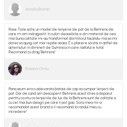
Amalia Bretan
Rose Toile este un model de lenjerie de pat de la Behrens de
care m-am indragostit. In culori deosebite si din material de cea
mai buna calitate mi-au transformat dormitorul facandu-ma sa imi
dores sa ajung cat mai repde acasa. E o placere sa stai in astfel de
asternuturi in dimineti de Duminica in care rasfatul e total.
Recomand cu drag Behrens!
Roxana Ontiu
Pana acum era o adevarata bataie de cap sa cumpar lenjerii de
pat. Dar de cand am descoperit Behrens acest stres a disparut
pentru ca stiu ca lenjeriile de lux de la Behrens sunt de calitate si
cu cel mai bun design pe care il pot gasi. Sora mea mi-a
recomandat acest brand si il recomand la randul meu cu
incredere!