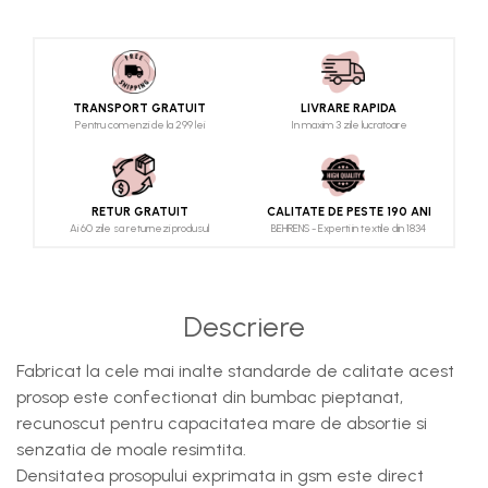
TRANSPORT GRATUIT
LIVRARE RAPIDA
Pentru comenzi de la 299 lei
In maxim 3 zile lucratoare
RETUR GRATUIT
CALITATE DE PESTE 190 ANI
Ai 60 zile sa returnezi produsul
BEHRENS - Experti in textile din 1834
Descriere
Fabricat la cele mai inalte standarde de calitate acest
prosop este confectionat din bumbac pieptanat,
recunoscut pentru capacitatea mare de absortie si
senzatia de moale resimtita.
Densitatea prosopului exprimata in gsm este direct