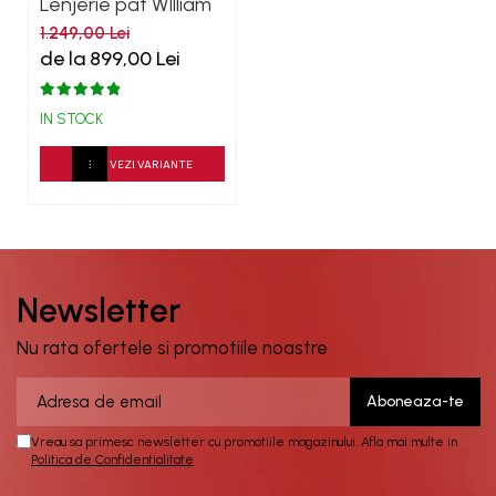
Lenjerie pat WIlliam
Hunt Motif Corner
1.249,00 Lei
600TC
de la 899,00 Lei
IN STOCK
VEZI VARIANTE
Newsletter
Nu rata ofertele si promotiile noastre
Vreau sa primesc newsletter cu promotiile magazinului. Afla mai multe in
Politica de Confidentialitate