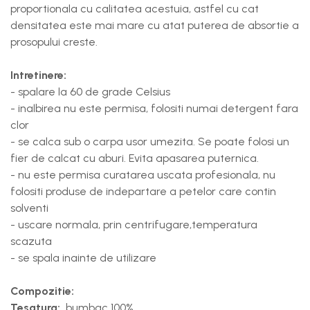
proportionala cu calitatea acestuia, astfel cu cat
densitatea este mai mare cu atat puterea de absortie a
prosopului creste.
Intretinere:
- spalare la 60 de grade Celsius
- inalbirea nu este permisa, folositi numai detergent fara
clor
- se calca sub o carpa usor umezita. Se poate folosi un
fier de calcat cu aburi. Evita apasarea puternica.
- nu este permisa curatarea uscata profesionala, nu
folositi produse de indepartare a petelor care contin
solventi
- uscare normala, prin centrifugare,temperatura
scazuta
- se spala inainte de utilizare
Compozitie:
Tesatura:
bumbac 100%