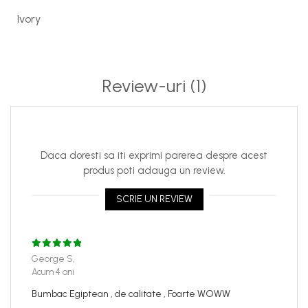
Ivory
Review-uri
(1)
Daca doresti sa iti exprimi parerea despre acest
produs poti adauga un review.
SCRIE UN REVIEW
George S,
Acum 4 ani
Bumbac Egiptean , de calitate , Foarte WOWW