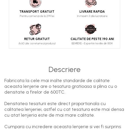
TRANSPORT GRATUIT
LIVRARE RAPIDA
Pentru comenzi de la 299 lei
In maxim 3 zile lucratoare
RETUR GRATUIT
CALITATE DE PESTE 190 ANI
Ai 60 zile sa returnezi produsul
BEHRENS - Experti in textile din 1834
Descriere
Fabricata la cele mai inalte standarde de calitate
aceasta lenjerie are o tesatura gratioasa si plina cu o
densitate a firelor de 600TC.
Densitatea tesaturii este direct proportionala cu
calitatea lenjeriei, astfel cu cat tesatura este mai densa
cu atat lenjeria este de mai mare calitate.
Cumpara cu incredere aceasta lenjerie si vei fi surprins