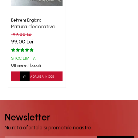
Behrens England
Patura decorativa
Peach Lifestyle
199,00 Lei
99,00 Lei
STOC LIMITAT
Ultimele:
1 bucati
ADAUGA IN COS
Newsletter
Nu rata ofertele si promotiile noastre