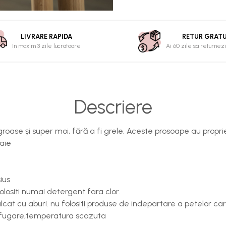
LIVRARE RAPIDA
RETUR GRATU
In maxim 3 zile lucratoare
Ai 60 zile sa returnezi
Descriere
roase și super moi, fără a fi grele. Aceste prosoape au propri
aie
ius
olositi numai detergent fara clor.
lcat cu aburi. nu folositi produse de indepartare a petelor car
rifugare,temperatura scazuta