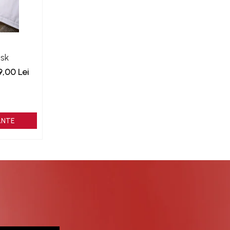
co
9,00 Lei
ANTE