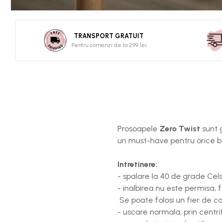
TRANSPORT GRATUIT
Pentru comenzi de la 299 lei
Prosoapele
Zero Twist
sunt g
un must-have pentru orice b
Intretinere:
- spalare la 40 de grade Cels
- inalbirea nu este permisa, f
Se poate folosi un fier de ca
- uscare normala, prin cent