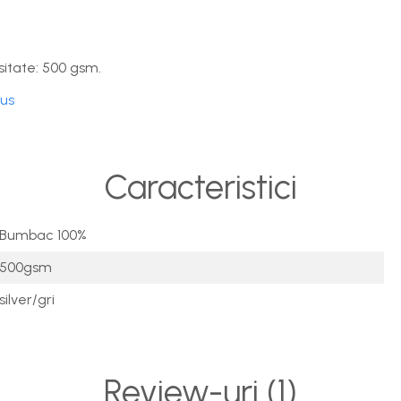
itate: 500 gsm.
dus
Caracteristici
Bumbac 100%
500gsm
silver/gri
Review-uri
(1)