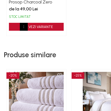
Prosop Charcoal Zero
Twist 500GSM
de la 49,00 Lei
STOC LIMITAT
VEZI VARIANTE
Produse similare
-20%
-25%