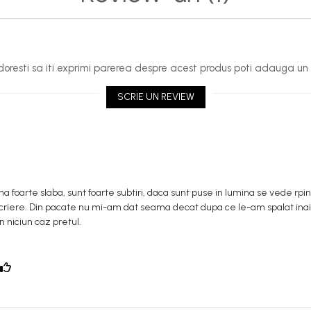
oresti sa iti exprimi parerea despre acest produs poti adauga un 
SCRIE UN REVIEW
a foarte slaba, sunt foarte subtiri, daca sunt puse in lumina se vede rpin
riere. Din pacate nu mi-am dat seama decat dupa ce le-am spalat inaint
 niciun caz pretul.