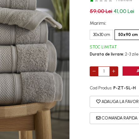
59,00 Lei
41,00 Lei
Marimi
:
30x30 cm
50x90 cm
STOC LIMITAT
Durata de livrare:
2-3 zile
Cod Produs:
P-ZT-SL-H
ADAUGA LA FAVOR
COMANDA RAPIDA