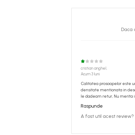
Daca d
cristian anghel,
Acum 3 luni
Calitatea prosoapelor este un
densitate mentionata in desc
le dadeam retur, Nu merita in
Raspunde
A fost util acest review?