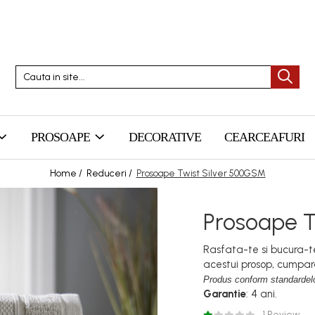
PROSOAPE
DECORATIVE
CEARCEAFURI
Home /
Reduceri /
Prosoape Twist Silver 500GSM
Prosoape T
Rasfata-te si bucura-te
acestui prosop, cumpa
Produs conform standardelo
Garantie
: 4 ani.
1 Review