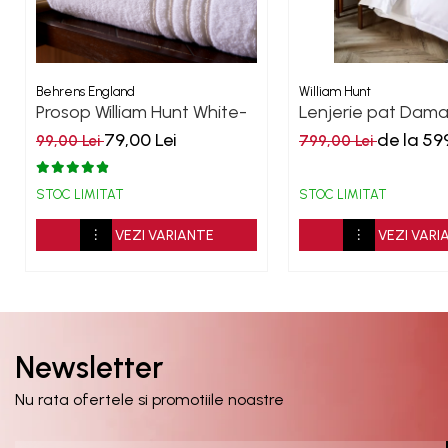
Behrens England
William Hunt
Prosop William Hunt White-
Lenjerie pat Damask
Grey 600GSM
William Hunt Roco
79,00 Lei
de la 59
99,00 Lei
799,00 Lei
Jacquard
STOC LIMITAT
STOC LIMITAT
VEZI VARIANTE
VEZI VARI
Newsletter
Nu rata ofertele si promotiile noastre