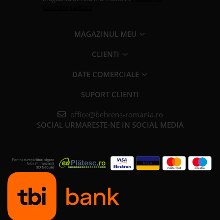
Confidentialitate
MAGAZINUL MEU
CLIENTI
DATE COMERCIALE
SUPORT CLIENTI
office@behrens-romania.ro
SOCIAL
URMARESTE-NE IN SOCIAL MEDIA