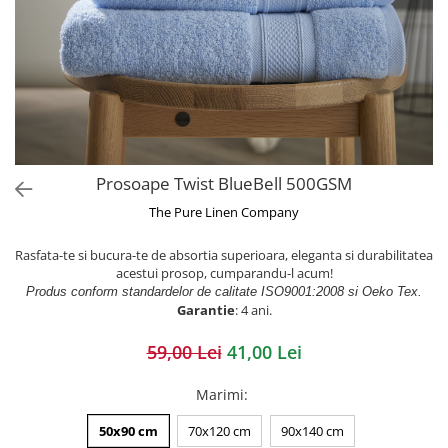
Prosoape Twist BlueBell 500GSM
The Pure Linen Company
Rasfata-te si bucura-te de absortia superioara, eleganta si durabilitatea
acestui prosop, cumparandu-l acum!
Produs conform standardelor de calitate ISO9001:2008 si Oeko Tex.
Garantie
: 4 ani.
59,00 Lei
41,00 Lei
Marimi
:
50x90 cm
70x120 cm
90x140 cm