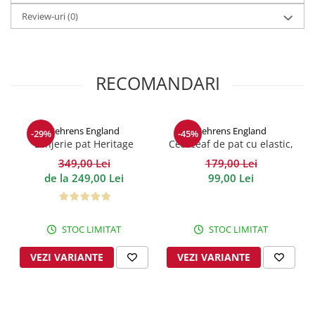
Review-uri
(0)
RECOMANDARI
Behrens England
Behrens England
-29%
-45%
Lenjerie pat Heritage
Cearceaf de pat cu elastic,
Sateen Stripe Alb 200TC
200TC - Grey
349,00 Lei
179,00 Lei
de la 249,00 Lei
99,00 Lei
STOC LIMITAT
STOC LIMITAT
VEZI VARIANTE
VEZI VARIANTE