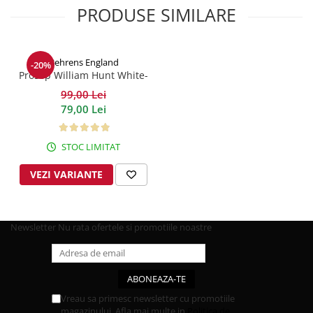
PRODUSE SIMILARE
Behrens England
-20%
Prosop William Hunt White-
Grey 600GSM
99,00 Lei
79,00 Lei
STOC LIMITAT
VEZI VARIANTE
Newsletter
Nu rata ofertele si promotiile noastre
Vreau sa primesc newsletter cu promotiile
magazinului. Afla mai multe in
Politica de