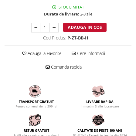
STOC LIMITAT
Durata de livrare:
2-3 zile
ADAUGA IN COS
Cod Produs:
P-ZT-BB-H
Adauga la Favorite
Cere informatii
Comanda rapida
TRANSPORT GRATUIT
LIVRARE RAPIDA
Pentru comenzi de la 299 lei
In maxim 3 zile lucratoare
RETUR GRATUIT
CALITATE DE PESTE 190 ANI
Ai 60 zile sa returnezi produsul
BEHRENS - Experti in textile din 1834