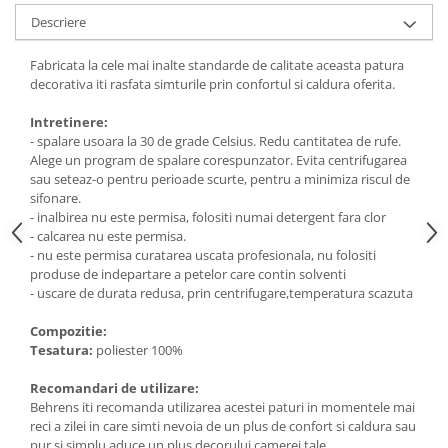
Descriere
Fabricata la cele mai inalte standarde de calitate aceasta patura
decorativa iti rasfata simturile prin confortul si caldura oferita.
Intretinere:
- spalare usoara la 30 de grade Celsius. Redu cantitatea de rufe.
Alege un program de spalare corespunzator. Evita centrifugarea
sau seteaz-o pentru perioade scurte, pentru a minimiza riscul de
sifonare.
- inalbirea nu este permisa, folositi numai detergent fara clor
- calcarea nu este permisa.
- nu este permisa curatarea uscata profesionala, nu folositi
produse de indepartare a petelor care contin solventi
- uscare de durata redusa, prin centrifugare,temperatura scazuta
Compozitie:
Tesatura:
poliester 100%
Recomandari de utilizare:
Behrens iti recomanda utilizarea acestei paturi in momentele mai
reci a zilei in care simti nevoia de un plus de confort si caldura sau
pur si simplu aduce un plus decorului camerei tale.