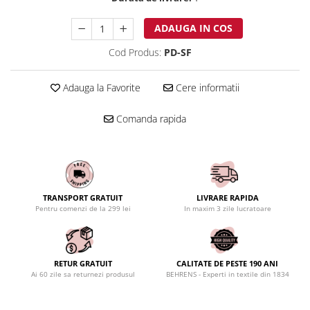
ADAUGA IN COS
Cod Produs:
PD-SF
Adauga la Favorite
Cere informatii
Comanda rapida
TRANSPORT GRATUIT
LIVRARE RAPIDA
Pentru comenzi de la 299 lei
In maxim 3 zile lucratoare
RETUR GRATUIT
CALITATE DE PESTE 190 ANI
Ai 60 zile sa returnezi produsul
BEHRENS - Experti in textile din 1834