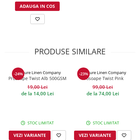
ADAUGA IN COS
PRODUSE SIMILARE
The Pure Linen Company
The Pure Linen Company
-24%
-23%
Prosoape Twist Alb 500GSM
Prosoape Twist Pink
500GSM
19,00 Lei
99,00 Lei
de la 14,00 Lei
de la 74,00 Lei
STOC LIMITAT
STOC LIMITAT
VEZI VARIANTE
VEZI VARIANTE