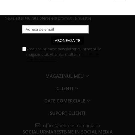
Newsletter
Nu rata ofertele si promotiile noastre
Vreau sa primesc newsletter cu promotiile
magazinului. Afla mai multe in
Politica de
Confidentialitate
MAGAZINUL MEU
CLIENTI
DATE COMERCIALE
SUPORT CLIENTI
office@behrens-romania.ro
SOCIAL
URMARESTE-NE IN SOCIAL MEDIA