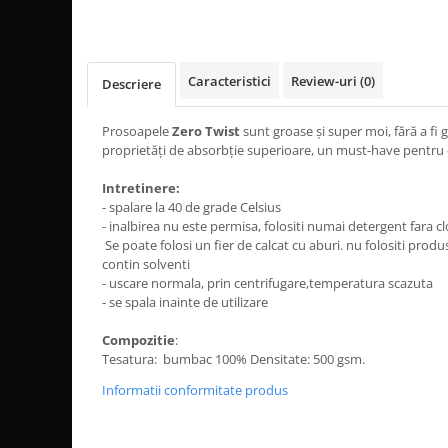
Caracteristici
Review-uri
(0)
Descriere
Prosoapele
Zero Twist
sunt groase și super moi, fără a fi
proprietăți de absorbție superioare, un must-have pentru 
Intretinere:
- spalare la 40 de grade Celsius
- inalbirea nu este permisa, folositi numai detergent fara cl
Se poate folosi un fier de calcat cu aburi. nu folositi prod
contin solventi
- uscare normala, prin centrifugare,temperatura scazuta
- se spala inainte de utilizare
Compozitie
:
Tesatura: bumbac 100% Densitate: 500 gsm.
Informatii conformitate produs