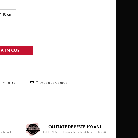
140 cm
A IN COS
informatii
Comanda rapida
T
CALITATE DE PESTE 190 ANI
rodusul
BEHRENS - Experti in textile din 1834