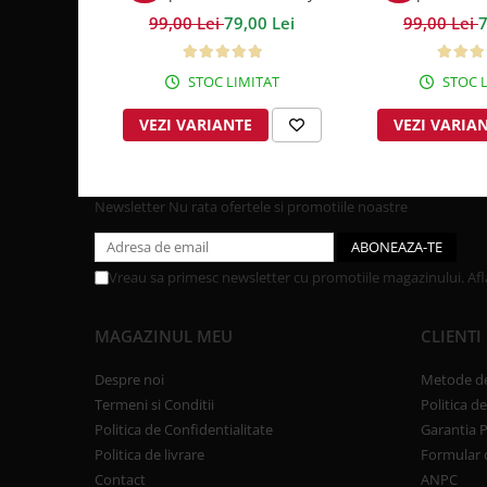
600GSM
Grey 6
99,00 Lei
79,00 Lei
99,00 Lei
7
STOC LIMITAT
STOC L
VEZI VARIANTE
VEZI VARIA
Newsletter
Nu rata ofertele si promotiile noastre
Vreau sa primesc newsletter cu promotiile magazinului. Af
MAGAZINUL MEU
CLIENTI
Despre noi
Metode de
Termeni si Conditii
Politica d
Politica de Confidentialitate
Garantia 
Politica de livrare
Formular 
Contact
ANPC