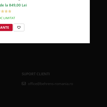
0TC Alb
de la 849,00 Lei
C LIMITAT
IANTE
SUPORT CLIENTI
office@behrens-romania.ro