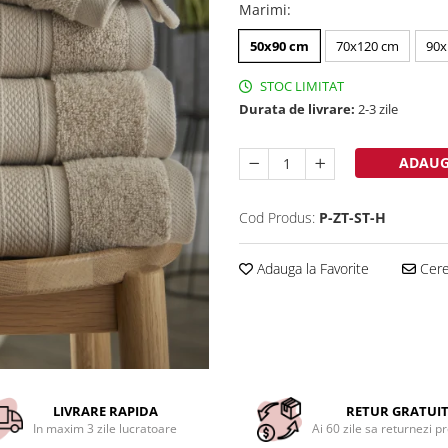
Marimi
:
50x90 cm
70x120 cm
90x
STOC LIMITAT
Durata de livrare:
2-3 zile
ADAUG
Cod Produs:
P-ZT-ST-H
Adauga la Favorite
Cere 
LIVRARE RAPIDA
RETUR GRATUI
In maxim 3 zile lucratoare
Ai 60 zile sa returnezi p