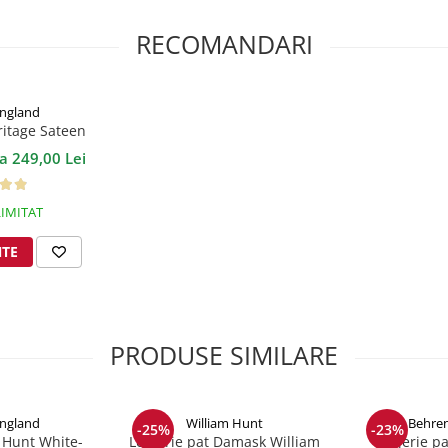
RECOMANDARI
ngland
ritage Sateen
b 200TC
la 249,00 Lei
IMITAT
NTE
PRODUSE SIMILARE
ngland
William Hunt
Behren
-25%
-23%
 Hunt White-
Lenjerie pat Damask William
Lenjerie pa