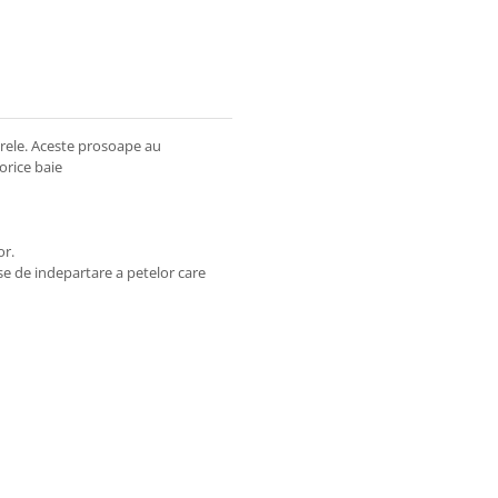
 grele. Aceste prosoape au
orice baie
or.
use de indepartare a petelor care