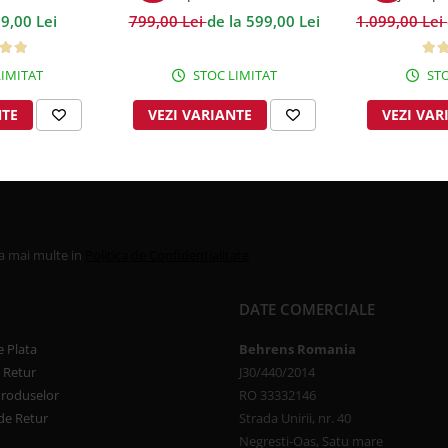
00GSM
Hunt Rococo Jacquard
100
9,00 Lei
799,00 Lei
de la 599,00 Lei
1.099,00 Lei
IMITAT
STOC LIMITAT
STO
NTE
VEZI VARIANTE
VEZI VAR
la mai multe in
Politica de Confidentialitate
DATE COMERCIALE
 Plata
Behrens Romania
e Retur
J30/440/2014
Produselor
RO 33332146
de Retur
Strada Unirii, nr. 40
Negresti-Oas, Satu mare