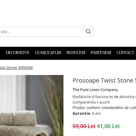
DECORATIVE
CEARCEAFURI
REDUCERI
PARTENERI
CONTACT
wist Stone 500GSM
Prosoape Twist Stone
The Pure Linen Company
Rasfata-te si bucura-te de absortia 
cumparandu-l acum!
Produs conform standardelor de cal
Garantie
: 4 ani.
59,00 Lei
41,00 Lei