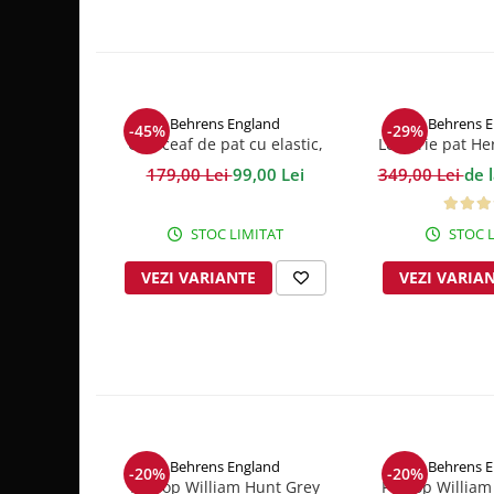
Behrens England
Behrens E
-45%
-29%
Cearceaf de pat cu elastic,
Lenjerie pat He
200TC - Grey
Stripe Al
179,00 Lei
99,00 Lei
349,00 Lei
de 
STOC LIMITAT
STOC L
VEZI VARIANTE
VEZI VARIA
Behrens England
Behrens E
-20%
-20%
Prosop William Hunt Grey
Prosop William