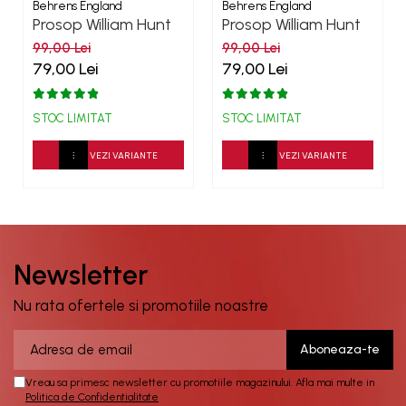
Behrens England
Behrens England
Prosop William Hunt
Prosop William Hunt
Grey 600GSM
White-Grey
99,00 Lei
99,00 Lei
600GSM
79,00 Lei
79,00 Lei
STOC LIMITAT
STOC LIMITAT
VEZI VARIANTE
VEZI VARIANTE
Newsletter
Nu rata ofertele si promotiile noastre
Vreau sa primesc newsletter cu promotiile magazinului. Afla mai multe in
Politica de Confidentialitate