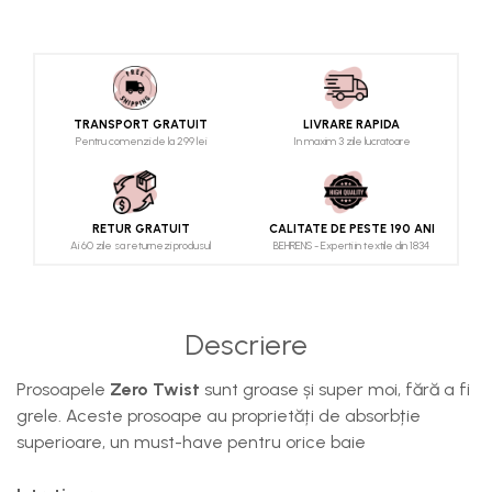
TRANSPORT GRATUIT
LIVRARE RAPIDA
Pentru comenzi de la 299 lei
In maxim 3 zile lucratoare
RETUR GRATUIT
CALITATE DE PESTE 190 ANI
Ai 60 zile sa returnezi produsul
BEHRENS - Experti in textile din 1834
Descriere
Prosoapele
Zero Twist
sunt groase și super moi, fără a fi
grele. Aceste prosoape au proprietăți de absorbție
superioare, un must-have pentru orice baie