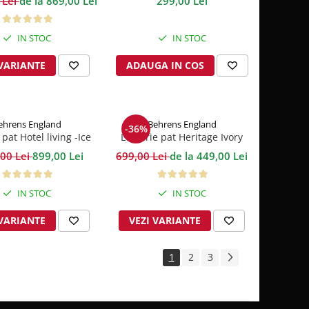
 Lei
de la 869,00 Lei
299,00 Lei
IN STOC
IN STOC
 VARIANTE
ADAUGA IN COS
ehrens England
Behrens England
-36%
 pat Hotel living -Ice
Lenjerie pat Heritage Ivory
Grey 1000TC
Bumbac 600TC
,00 Lei
899,00 Lei
699,00 Lei
de la 449,00 Lei
IN STOC
IN STOC
 VARIANTE
VEZI VARIANTE
1
2
3