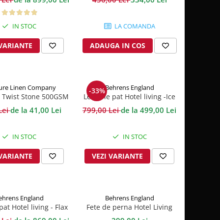
IN STOC
LA COMANDA
 VARIANTE
ADAUGA IN COS
ure Linen Company
Behrens England
-33%
 Twist Stone 500GSM
Lenjerie pat Hotel living -Ice
Grey 600TC
Lei
de la 41,00 Lei
799,00 Lei
de la 499,00 Lei
IN STOC
IN STOC
 VARIANTE
VEZI VARIANTE
ehrens England
Behrens England
pat Hotel living - Flax
Fete de perna Hotel Living
1000TC
1000TC - Flax