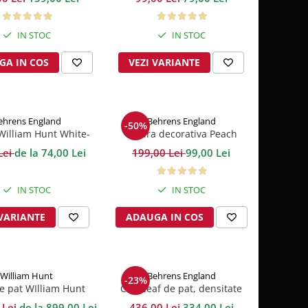
umbac 100%
IN STOC
IN STOC
GA IN COS
VEZI VARIANTE
ehrens England
Behrens England
-50%
William Hunt White-
Patura decorativa Peach
Navy 600GSM
Lifestyle
Lei
de la 74,00 Lei
199,00 Lei
99,00 Lei
IN STOC
IN STOC
 VARIANTE
ADAUGA IN COS
William Hunt
Behrens England
-23%
ie pat WIlliam Hunt
Cearceaf de pat, densitate
if Corner 600TC
1000TC -Ice Grey
 Lei
de la 899,00 Lei
436,00 Lei
334,00 Lei