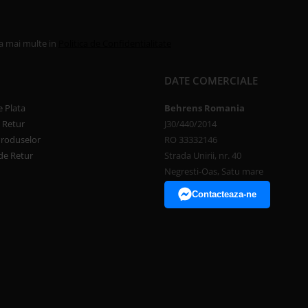
la mai multe in
Politica de Confidentialitate
DATE COMERCIALE
 Plata
Behrens Romania
e Retur
J30/440/2014
Produselor
RO 33332146
de Retur
Strada Unirii, nr. 40
Negresti-Oas, Satu mare
Contacteaza-ne