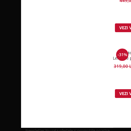
449,0
Ro
VEZI 
Cotto
-31%
Lenjerie 
319,00 
VEZI 
Newsletter
Nu rata ofertele si promotiile noastre