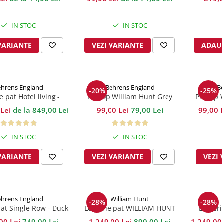
B
IN STOC
IN STOC
VARIANTE
VEZI VARIANTE
ADAU
hrens England
Behrens England
B
-20%
-25%
e pat Hotel living -
Prosop William Hunt Grey
Prosop 
1000TC Alb
600GSM
 Lei
de la 849,00 Lei
99,00 Lei
79,00 Lei
99,00 
IN STOC
IN STOC
VARIANTE
VEZI VARIANTE
VEZI
hrens England
William Hunt
-28%
-28%
pat Single Row - Duck
Lenjerie pat WILLIAM HUNT
Lenjer
EGG 800TC
Savile Row 800TC White Navy
Mot
00 Lei
749,00 Lei
1.249,00 Lei
899,00 Lei
1.249,00