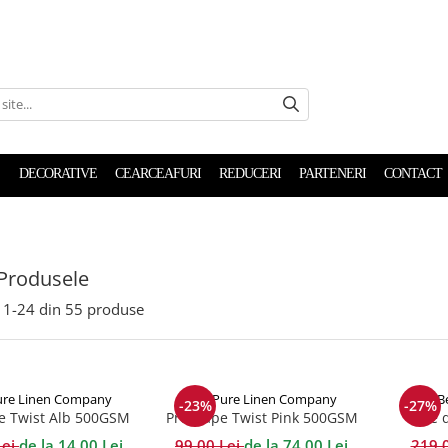
DECORATIVE
CEARCEAFURI
REDUCERI
PARTENERI
CONTACT
Produsele
1-
24
din
55
produse
ure Linen Company
The Pure Linen Company
B
-23%
-27%
e Twist Alb 500GSM
Prosoape Twist Pink 500GSM
Fete 
Heritag
Lei
de la 14,00 Lei
99,00 Lei
de la 74,00 Lei
219,