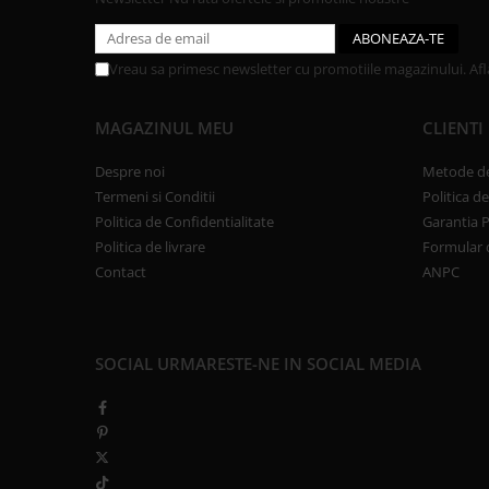
Vreau sa primesc newsletter cu promotiile magazinului. Af
MAGAZINUL MEU
CLIENTI
Despre noi
Metode de
Termeni si Conditii
Politica d
Politica de Confidentialitate
Garantia 
Politica de livrare
Formular 
Contact
ANPC
SOCIAL
URMARESTE-NE IN SOCIAL MEDIA