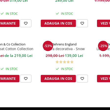
0 Lei
319,00 Lei
249,00 Lei
1.199,00
se/Pink 400TC
IN STOC
IN STOC
VARIANTE
ADAUGA IN COS
VEZI
n & Co Collection
Behrens England
B
-53%
-25%
pat Cotton Collection
Patura decorativa - Snow
Lenjerie
flakes
Lei
de la 219,00 Lei
298,00 Lei
139,00 Lei
1.199
IN STOC
IN STOC
VARIANTE
ADAUGA IN COS
VEZI