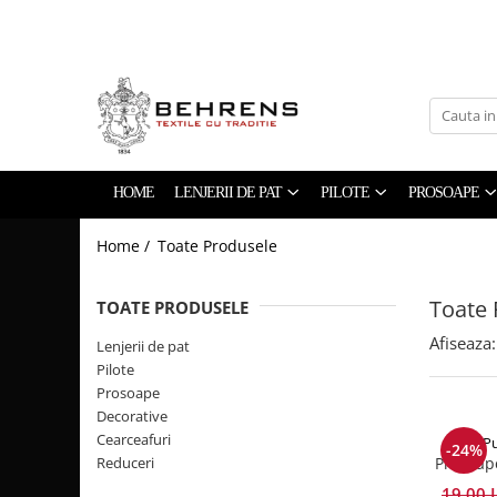
LENJERII DE PAT
PILOTE
PROSOAPE
Behrens Be Collection
Foss Flakes
The Pure Linen Company
Hotel Collection
William Hunt 600GSM
Lenjerii de pat Premium
Zero Twist Collection
HOME
LENJERII DE PAT
PILOTE
PROSOAPE
Heritage Collection
Home /
Toate Produsele
Fete de Perna
Jacquard Duvet Collection
Toate 
TOATE PRODUSELE
Afiseaza:
Lenjerii de pat
Pilote
Prosoape
Decorative
Cearceafuri
The P
-24%
Reduceri
Prosoap
19,00 