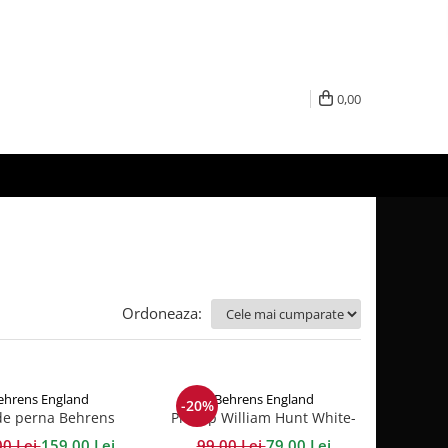
0,00
Ordoneaza:
ehrens England
Behrens England
-20%
de perna Behrens
Prosop William Hunt White-
e densitate 400TC -
Grey 600GSM
00 Lei
159,00 Lei
99,00 Lei
79,00 Lei