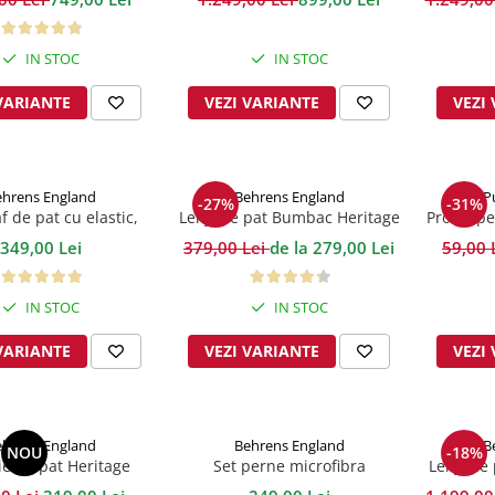
IN STOC
IN STOC
VARIANTE
VEZI VARIANTE
VEZI
hrens England
Behrens England
The P
-27%
-31%
f de pat cu elastic,
Lenjerie pat Bumbac Heritage
Prosoape
400TC - Alb
White 400TC
349,00 Lei
379,00 Lei
de la 279,00 Lei
59,00 
IN STOC
IN STOC
VARIANTE
VEZI VARIANTE
VEZI
hrens England
Behrens England
B
NOU
-18%
ie de pat Heritage
Set perne microfibra
Lenjerie 
ction Celtic Knot
Premium-Spa