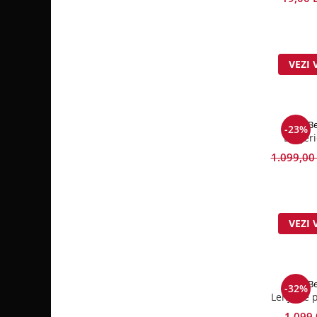
VEZI 
Be
-23%
Lenjeri
1.099,00
VEZI 
Be
-32%
Lenjerie 
1.099,