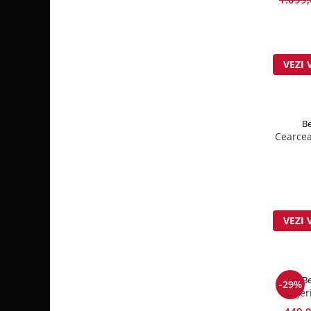
VEZI 
Be
Cearcea
VEZI 
Be
-29%
Lenjer
Colle