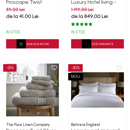
Prosoape Twist
Luxury Hotel living -
BlueBell 500GSM
Platinum 1000TC
59,00 Lei
1.199,00 Lei
de la 41,00 Lei
de la 849,00 Lei
IN STOC
IN STOC
ADAUGA IN COS
VEZI VARIANTE
-31%
-30%
NOU
The Pure Linen Company
Behrens England