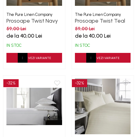
The Pure Linen Company
The Pure Linen Company
Prosoape Twist Navy
Prosoape Twist Teal
500GSM
500GSM
59,00 Lei
59,00 Lei
de la 40,00 Lei
de la 40,00 Lei
IN STOC
IN STOC
VEZI VARIANTE
VEZI VARIANTE
-32%
-32%