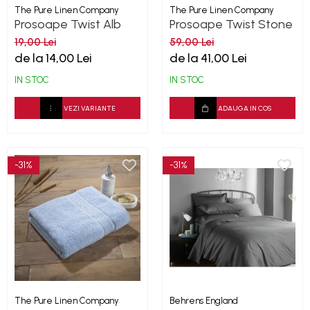
The Pure Linen Company
The Pure Linen Company
Prosoape Twist Alb
Prosoape Twist Stone
500GSM
500GSM
19,00 Lei
59,00 Lei
de la 14,00 Lei
de la 41,00 Lei
IN STOC
IN STOC
VEZI VARIANTE
ADAUGA IN COS
-31%
-31%
The Pure Linen Company
Behrens England