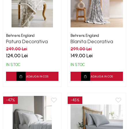
Behrens England
Behrens England
Patura Decorativa
Blanita Decorativa
Wood Land Grey
Highland 180x130x10
249,00 Lei
299,00 Lei
cm
124,00 Lei
149,00 Lei
IN STOC
IN STOC
ADAUGA IN COS
ADAUGA IN COS
-47%
-45%