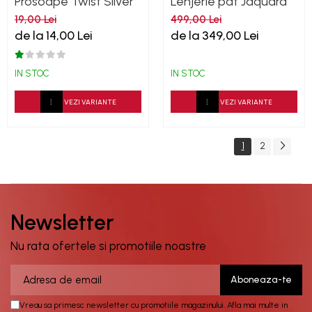
Prosoape Twist Silver
Lenjerie pat Jaquard
500GSM
bumbac 400TC
19,00 Lei
499,00 Lei
Damask - Alb
de la 14,00 Lei
de la 349,00 Lei
IN STOC
IN STOC
VEZI VARIANTE
VEZI VARIANTE
1
2
Newsletter
Nu rata ofertele si promotiile noastre
Vreau sa primesc newsletter cu promotiile magazinului. Afla mai multe in