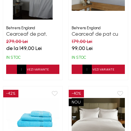
Behrens England
Behrens England
Cearceaf de pat,
Cearceaf de pat cu
Percale - Alb
elastic, 200TC - Grey
279,00 Lei
179,00 Lei
de la 149,00 Lei
99,00 Lei
IN STOC
IN STOC
VEZI VARIANTE
VEZI VARIANTE
-42%
-40%
NOU