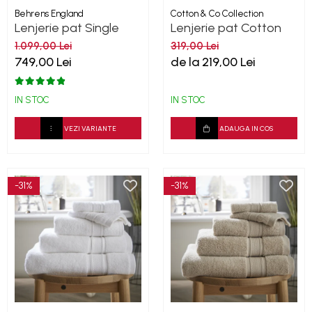
Behrens England
Cotton & Co Collection
Lenjerie pat Single
Lenjerie pat Cotton
Row - Duck EGG
Collection
1.099,00 Lei
319,00 Lei
800TC
749,00 Lei
de la 219,00 Lei
IN STOC
IN STOC
VEZI VARIANTE
ADAUGA IN COS
-31%
-31%