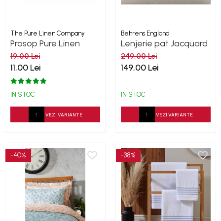
The Pure Linen Company
Behrens England
Prosop Pure Linen
Lenjerie pat Jacquard
Collection Aqua
Sateen Stripe Ivory
19,00 Lei
249,00 Lei
300TC
11,00 Lei
149,00 Lei
IN STOC
IN STOC
VEZI VARIANTE
VEZI VARIANTE
-40%
-38%