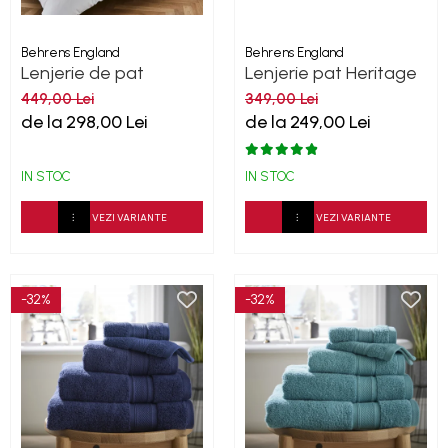
Behrens England
Behrens England
Lenjerie de pat
Lenjerie pat Heritage
Heritage Collection
Sateen Stripe Alb
449,00 Lei
349,00 Lei
Wide-Narrow 400TC
200TC
de la 298,00 Lei
de la 249,00 Lei
White Mocha
IN STOC
IN STOC
VEZI VARIANTE
VEZI VARIANTE
-32%
-32%