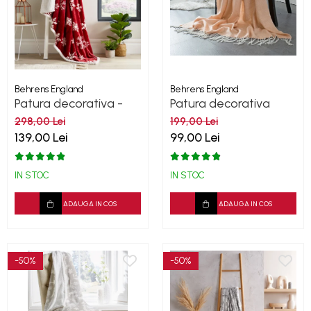
Behrens England
Behrens England
Patura decorativa -
Patura decorativa
Snow flakes
Peach Lifestyle
298,00 Lei
199,00 Lei
139,00 Lei
99,00 Lei
IN STOC
IN STOC
ADAUGA IN COS
ADAUGA IN COS
-50%
-50%