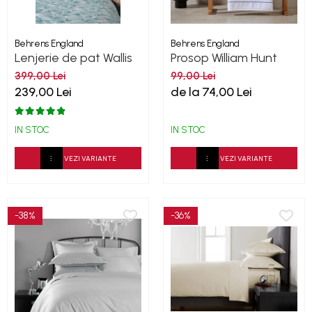
Behrens England
Behrens England
Lenjerie de pat Wallis
Prosop William Hunt
Young Hive Percale
White-Navy 600GSM
399,00 Lei
99,00 Lei
239,00 Lei
de la 74,00 Lei
IN STOC
IN STOC
VEZI VARIANTE
VEZI VARIANTE
-38%
-36%