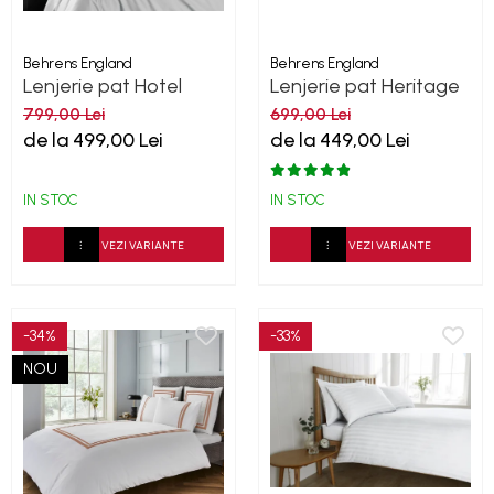
Behrens England
Behrens England
Lenjerie pat Hotel
Lenjerie pat Heritage
living -Ice Grey 600TC
Ivory Bumbac 600TC
799,00 Lei
699,00 Lei
de la 499,00 Lei
de la 449,00 Lei
IN STOC
IN STOC
VEZI VARIANTE
VEZI VARIANTE
-34%
-33%
NOU